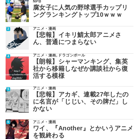
NPB
腐女子に人気の野球選手カップリ
ングランキングトップ10ｗｗｗ
アニメ・漫画
【悲報】イキリ鯖太郎アニメさ
ん、普通につまらない
アニメ・漫画
,
ドラゴンボール
【朗報】シャーマンキング、集英
社から移籍しなぜか講談社から復
活する模様
アニメ・漫画
【悲報】アカギ、連載27年したの
に名言が「じじい、その牌だ」し
かない
アニメ・漫画
ワイ、『Another』とかいうアニメ
を観終わる