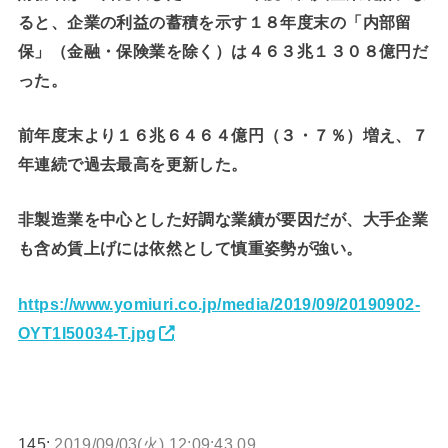
ると、企業の利益の蓄積を示す１８年度末の「内部留
保」（金融・保険業を除く）は４６３兆１３０８億円だ
った。
前年度末より１６兆６４６４億円（３・７％）増え、７
年連続で過去最高を更新した。
非製造業を中心とした好調な業績が要因だが、大手企業
も含め賃上げには依然として慎重姿勢が強い。
https://www.yomiuri.co.jp/media/2019/09/20190902-
OYT1I50034-T.jpg
145:
2019/09/03(火) 12:09:43.09