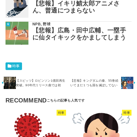
【悲報】イキリ鯖太郎アニメさ
ん、普通につまらない
NPB
,
野球
【悲報】広島・田中広輔、一塁手
に仙タイキックをかましてしまう
時事
【スピッツ】ロビンソン1億回再生
【悲報】キングダムの秦、55巻続
突破。90年代リリース曲では初
いてまだ１つも国を滅ぼしてない
RECOMMEND
時事
時事