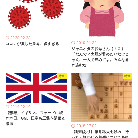
2020.02.28
2019.01.28
コロナが潰した業界、多すぎる
ジャニオタのお母さん（４２）
「なんで？大野が辞めたいだけじ
ゃん。一人で辞めてよ。みんな巻
き込むな
時事
時事
2019.02.19
【悲報】イギリス、フォードに続
き本田、GM、日産も工場を閉鎖＆
撤退
2018.07.02
【動画あり】藤井聡太七段の「待
った」疑わせる着手について将棋