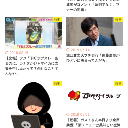
連盟がコメント「反則でなく、マ
ナーの問題」
時事
時事
2019.05.14
2018.02.16
堀江貴文氏ブチ切れ「佐藤浩市が
【悲報】フジ「下町ボブスレーあ
ひどいに決まってんだろ」
るのに、カナダがジャマイカに支
援を申し出たって？余計なことす
んなや」
時事
時事
2019.09.01
【朗報】ガストさん本日より全席
禁煙 「新メニューは美味しい空気