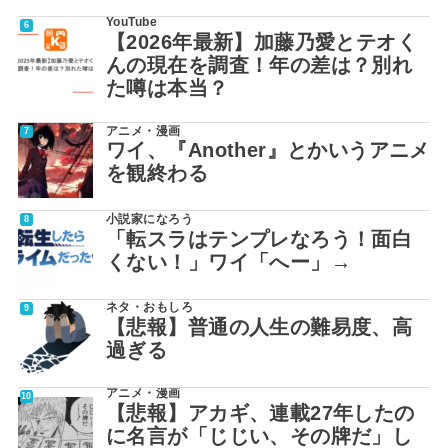
YouTube
【2026年最新】加藤乃愛とテオく
んの現在を調査！年の差は？別れ
た噂は本当？
アニメ・漫画
ワイ、『Another』とかいうアニメ
を観終わる
小説家になろう
「転スラはテンプレなろう！面白
くない！」ワイ「へー」→
ネタ・おもしろ
【悲報】普通の人生の難易度、高
過ぎる
アニメ・漫画
【悲報】アカギ、連載27年したの
に名言が「じじい、その牌だ」し