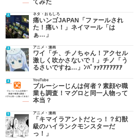
てみた
ネタ・おもしろ
痛いンゴJAPAN「ファールされ
た！痛い！」ネイマール「は
ぁ…」
アニメ・漫画
ワイ「チ、チノちゃん！アクセル
激しく吹かさないで！」チノ「う
るさいですね…」ﾝﾊﾞｧｧｱｱｱｱｱｱｱ
YouTube
ブルーシーじんは何者？素顔や職
業も調査！マグロと同一人物って
本当？
アニメ・漫画
「キマイラアントだとっ！？幻獣
級のハイランクモンスターだ
っ！」