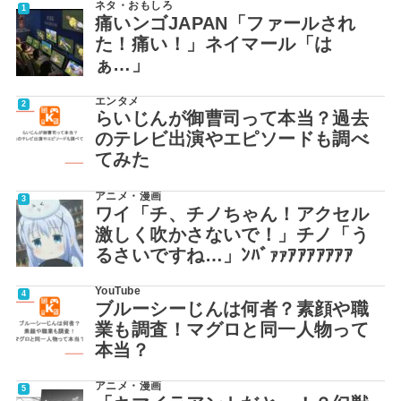
ネタ・おもしろ
痛いンゴJAPAN「ファールされ
た！痛い！」ネイマール「は
ぁ…」
エンタメ
らいじんが御曹司って本当？過去
のテレビ出演やエピソードも調べ
てみた
アニメ・漫画
ワイ「チ、チノちゃん！アクセル
激しく吹かさないで！」チノ「う
るさいですね…」ﾝﾊﾞｧｧｱｱｱｱｱｱｱ
YouTube
ブルーシーじんは何者？素顔や職
業も調査！マグロと同一人物って
本当？
アニメ・漫画