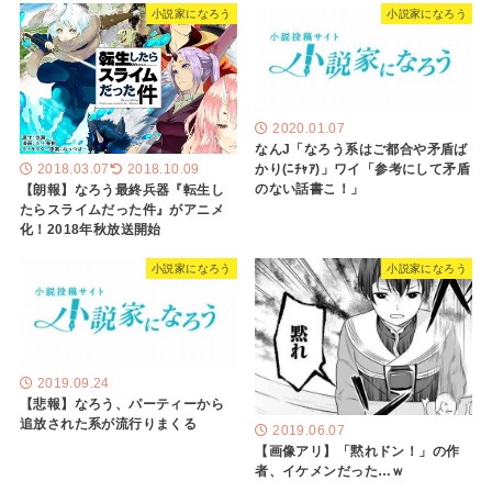
小説家になろう
小説家になろう
2020.01.07
なんJ「なろう系はご都合や矛盾ば
かり(ﾆﾁｬｱ)」ワイ「参考にして矛盾
2018.03.07
2018.10.09
のない話書こ！」
【朗報】なろう最終兵器『転生し
たらスライムだった件』がアニメ
化！2018年秋放送開始
小説家になろう
小説家になろう
2019.09.24
【悲報】なろう、パーティーから
追放された系が流行りまくる
2019.06.07
【画像アリ】「黙れドン！」の作
者、イケメンだった…ｗ