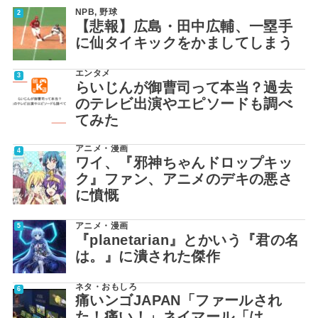
NPB
,
野球
【悲報】広島・田中広輔、一塁手
に仙タイキックをかましてしまう
エンタメ
らいじんが御曹司って本当？過去
のテレビ出演やエピソードも調べ
てみた
アニメ・漫画
ワイ、『邪神ちゃんドロップキッ
ク』ファン、アニメのデキの悪さ
に憤慨
アニメ・漫画
『planetarian』とかいう『君の名
は。』に潰された傑作
ネタ・おもしろ
痛いンゴJAPAN「ファールされ
た！痛い！」ネイマール「は