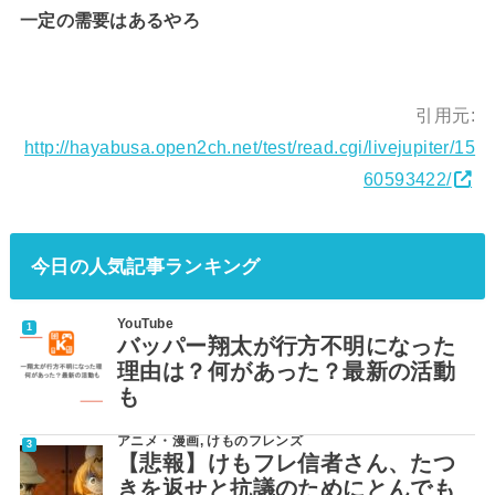
一定の需要はあるやろ
引用元:
http://hayabusa.open2ch.net/test/read.cgi/livejupiter/15
60593422/
今日の人気記事ランキング
YouTube
バッパー翔太が行方不明になった
理由は？何があった？最新の活動
も
アニメ・漫画
,
けものフレンズ
【悲報】けもフレ信者さん、たつ
きを返せと抗議のためにとんでも