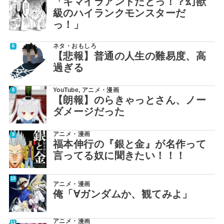
「キマイラアントだとっ！？幻獣
級のハイランクモンスターだ
っ！」
ネタ・おもしろ
【悲報】普通の人生の難易度、高
過ぎる
YouTube
,
アニメ・漫画
【朗報】のらきゃっとさん、ノー
ダメージだった
アニメ・漫画
福本伸行の『銀と金』が名作って
言ってる奴に聞きたい！！！
アニメ・漫画
俺「∀ガンダムか、観てみよ」
アニメ・漫画