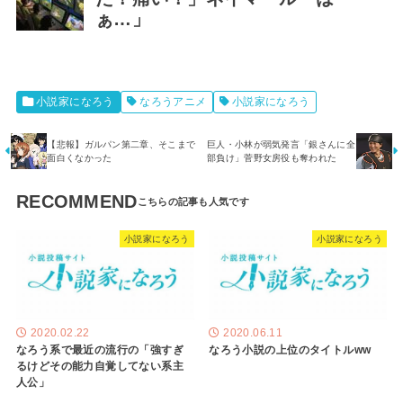
ぁ…」
小説家になろう
なろうアニメ
小説家になろう
【悲報】ガルパン第二章、そこまで
巨人・小林が弱気発言「銀さんに全
面白くなかった
部負け」菅野女房役も奪われた
RECOMMEND
小説家になろう
小説家になろう
2020.02.22
2020.06.11
なろう系で最近の流行の「強すぎ
なろう小説の上位のタイトルww
るけどその能力自覚してない系主
人公」