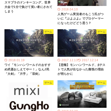
スマブラのドンキーコング、世界
大会で1分で負けて笑い者にされて
2018.04.10
しまう
人気ゲーム実況者のもこう氏がつ
いに『ぷよぷよ』でプロゲーマー
になったけどどう思う？
ゲーム
ゲーム
2018.01.19
2017.12.13
2017.12.14
ワイ「モンハンワールドのおすす
【悲報】モンハンワールド、βテス
め武器おしえてやー！」なんJ民
トで人気が出なかった痛恨の理由
「大剣」「片手」「双剣」
が明らかに
ゲーム
ゲーム