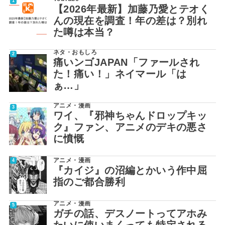
【2026年最新】加藤乃愛とテオく
んの現在を調査！年の差は？別れ
た噂は本当？
ネタ・おもしろ
痛いンゴJAPAN「ファールされ
た！痛い！」ネイマール「は
ぁ…」
アニメ・漫画
ワイ、『邪神ちゃんドロップキッ
ク』ファン、アニメのデキの悪さ
に憤慨
アニメ・漫画
『カイジ』の沼編とかいう作中屈
指のご都合勝利
アニメ・漫画
ガチの話、デスノートってアホみ
たいに使いまくっても特定される