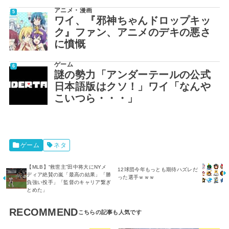
アニメ・漫画
ワイ、『邪神ちゃんドロップキッ
ク』ファン、アニメのデキの悪さ
に憤慨
ゲーム
謎の勢力「アンダーテールの公式
日本語版はクソ！」ワイ「なんや
こいつら・・・」
ゲーム
ネタ
【MLB】“救世主”田中将大にNYメ
12球団今年もっとも期待ハズレだ
ディア絶賛の嵐「最高の結果」「勝
った選手ｗｗｗ
負強い投手」「監督のキャリア繋ぎ
とめた」
RECOMMEND