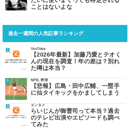
ことはないよな
過去一週間の人気記事ランキング
YouTube
【2026年最新】加藤乃愛とテオく
んの現在を調査！年の差は？別れ
た噂は本当？
NPB
,
野球
【悲報】広島・田中広輔、一塁手
に仙タイキックをかましてしまう
エンタメ
らいじんが御曹司って本当？過去
のテレビ出演やエピソードも調べ
てみた