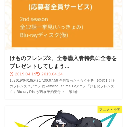
けものフレンズ2、全巻購入者特典に全巻を
プレゼントしてしまう…
2019.04.19
2019.04.24
1: 2019/04/18(木) 17:30:07.59 全巻買ったらもう全巻 【公式】けも
のフレンズ２アニメ @kemono_anime TVアニメ「けものフレンズ
２」Blu-ray Discが現在予約受付中！ 第1巻...
アニメ・漫画