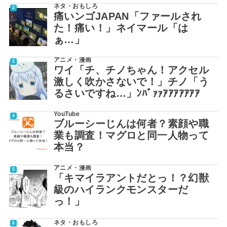
ネタ・おもしろ
痛いンゴJAPAN「ファールされ
た！痛い！」ネイマール「は
ぁ…」
アニメ・漫画
ワイ「チ、チノちゃん！アクセル
激しく吹かさないで！」チノ「う
るさいですね…」ﾝﾊﾞｧｧｱｱｱｱｱｱｱ
YouTube
ブルーシーじんは何者？素顔や職
業も調査！マグロと同一人物って
本当？
アニメ・漫画
「キマイラアントだとっ！？幻獣
級のハイランクモンスターだ
っ！」
ネタ・おもしろ