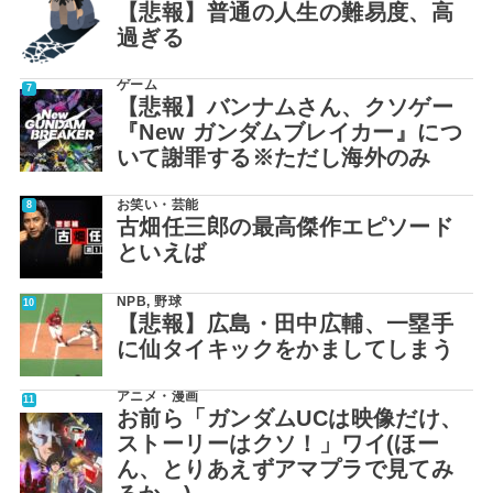
【悲報】普通の人生の難易度、高
過ぎる
ゲーム
【悲報】バンナムさん、クソゲー
『New ガンダムブレイカー』につ
いて謝罪する※ただし海外のみ
お笑い・芸能
古畑任三郎の最高傑作エピソード
といえば
NPB
,
野球
【悲報】広島・田中広輔、一塁手
に仙タイキックをかましてしまう
アニメ・漫画
お前ら「ガンダムUCは映像だけ、
ストーリーはクソ！」ワイ(ほー
ん、とりあえずアマプラで見てみ