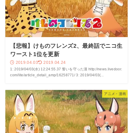
【悲報】けものフレンズ2、最終話でニコ生
ワースト1位を更新
2019.04.03
2019.04.24
1: 2019/04/03(水) 12:24:55.37 誓いを守った漢 http://news.livedoor.
com/lite/article_detail_amp/16258771/ 3: 2019/04/03(...
アニメ・漫画