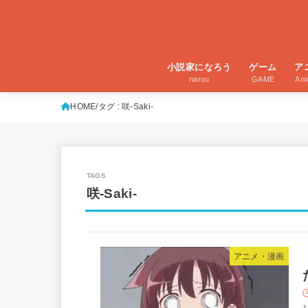
小説家になろう
ゲーム
ア
narou
GAME
An
HOME
タグ : 咲-Saki-
咲-Saki-
アニメ・漫画