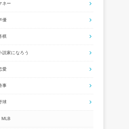
マネー
声優
将棋
小説家になろう
恋愛
時事
野球
MLB