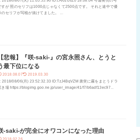
: 2018/08/07(火) 11:05:55.90 ID:cA/0zUsZ0 18.08.04 今週発売の号
ですが 照のセリフは1000点じゃなくて2500点です。 それと途中で優
希のセリフが写植が抜けてました。 ...
【悲報】『咲-saki-』の宮永照さん、とうと
う最下位になる
2018.08.07
2019.03.30
: 2018/08/06(月) 23:52:32.33 ID:TzJ4BqVZM 唐突に霧をまとうドラ
き場 https://blogimg.goo.ne.jp/user_image/41/f7/b6adf13ec97...
咲-saki-が完全にオワコンになった理由
2018.02.26