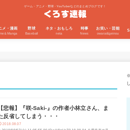
ゲーム・アニメ・野球・YouTuberなどのまとめブログです！
ニメ・漫画
野球
ネタ・おもしろ
時事
お笑い・芸能
S
ime＆Manga
Baseball
neta
News
owarai&geinou
【悲報】『咲-Saki-』の作者小林立さん、ま
た反省してしまう・・・
2018.08.07