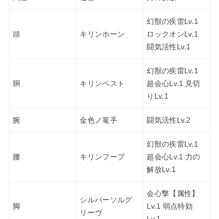
幻獣の疾雷Lv.1
頭
キリンホーン
ロックオンLv.1
闘気活性Lv.1
幻獣の疾雷Lv.1
胴
キリンベスト
超会心Lv.1 見切
りLv.1
腕
金色ノ篭手
闘気活性Lv.2
幻獣の疾雷Lv.1
腰
キリンフープ
超会心Lv.1 力の
解放Lv.1
会心撃【属性】
シルバーソルグ
脚
Lv.1 弱点特効
リーヴ
Lv.1