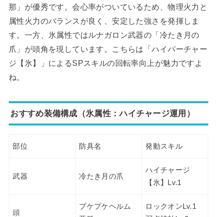
那」が優秀です。会心率がついているため、物理火力と
属性火力のバランスが良く、安定した強さを発揮しま
す。一方、氷属性ではルナガロン武器の「冷たき月の
爪」が頭角を現しています。こちらは「ハイパーチャー
ジ【氷】」によるSPスキルの回転率向上が魅力ですよ
ね。
おすすめ装備構成（氷属性：ハイチャージ運用）
部位
防具名
発動スキル
ハイチャージ
武器
冷たき月の爪
【氷】Lv.1
プケプケヘルム
ロックオンLv.1
頭