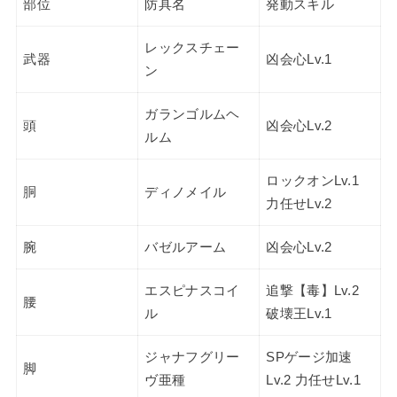
部位
防具名
発動スキル
レックスチェー
武器
凶会心Lv.1
ン
ガランゴルムヘ
頭
凶会心Lv.2
ルム
ロックオンLv.1
胴
ディノメイル
力任せLv.2
腕
バゼルアーム
凶会心Lv.2
エスピナスコイ
追撃【毒】Lv.2
腰
ル
破壊王Lv.1
ジャナフグリー
SPゲージ加速
脚
ヴ亜種
Lv.2 力任せLv.1