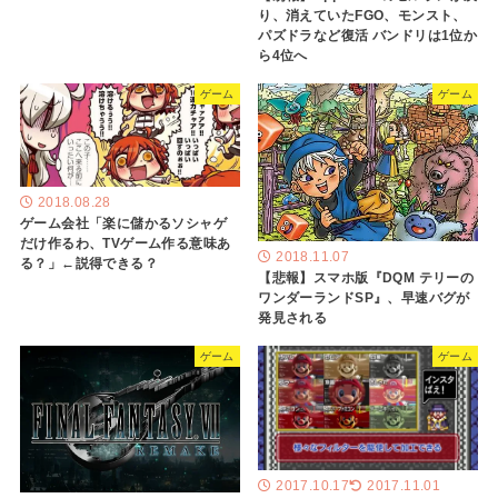
り、消えていたFGO、モンスト、
パズドラなど復活 バンドリは1位か
ら4位へ
ゲーム
ゲーム
2018.08.28
ゲーム会社「楽に儲かるソシャゲ
だけ作るわ、TVゲーム作る意味あ
2018.11.07
る？」←説得できる？
【悲報】スマホ版『DQM テリーの
ワンダーランドSP』、早速バグが
発見される
ゲーム
ゲーム
2017.10.17
2017.11.01