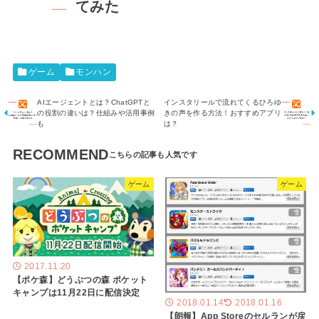
てみた
ゲーム
モンハン
AIエージェントとは？ChatGPTと
インスタリールで流れてくるひろゆ
の役割の違いは？仕組みや活用事例
きの声を作る方法！おすすめアプリ
も
は？
RECOMMEND
ゲーム
ゲーム
2017.11.20
【ポケ森】どうぶつの森 ポケット
キャンプは11月22日に配信決定
2018.01.14
2018.01.16
【朗報】App Storeのセルランが戻