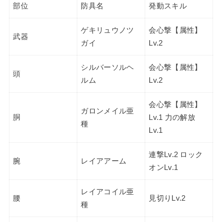
部位
防具名
発動スキル
ゲキリュウノツ
会心撃【属性】
武器
ガイ
Lv.2
シルバーソルヘ
会心撃【属性】
頭
ルム
Lv.2
会心撃【属性】
ガロンメイル亜
胴
Lv.1 力の解放
種
Lv.1
連撃Lv.2 ロック
腕
レイアアーム
オンLv.1
レイアコイル亜
腰
見切りLv.2
種