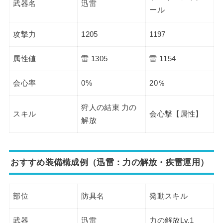
武器名
迅雷
ール
攻撃力
1205
1197
属性値
雷 1305
雷 1154
会心率
0%
20％
狩人の結束 力の
スキル
会心撃【属性】
解放
おすすめ装備構成例（迅雷：力の解放・疾雷運用）
部位
防具名
発動スキル
武器
迅雷
力の解放Lv.1