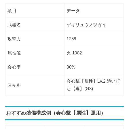
項目
データ
武器名
ゲキリュウノツガイ
攻撃力
1258
属性値
火 1082
会心率
30%
会心撃【属性】Lv.2 追い打
スキル
ち【毒】(G8)
おすすめ装備構成例（会心撃【属性】運用）