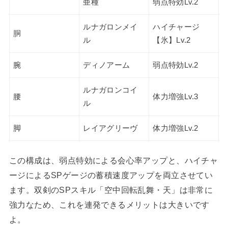
亜種
弱点特効Lv.2
ルナガロンメイ
ハイチャージ
胴
ル
【氷】Lv.2
腕
ディノアーム
弱点特効Lv.2
ルナガロンコイ
腰
体力増強Lv.3
ル
脚
レイアグリーヴ
体力増強Lv.2
この構成は、弱点特効による会心率アップと、ハイチャ
ージによるSPゲージの蓄積速度アップを両立させてい
ます。双剣のSPスキル「空中回転乱舞・天」は非常に
強力なため、これを連発できるメリットは大きいです
よ。