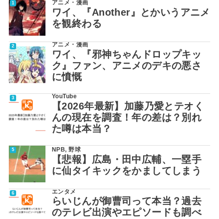
アニメ・漫画
ワイ、『Another』とかいうアニメ
を観終わる
アニメ・漫画
ワイ、『邪神ちゃんドロップキッ
ク』ファン、アニメのデキの悪さ
に憤慨
YouTube
【2026年最新】加藤乃愛とテオく
んの現在を調査！年の差は？別れ
た噂は本当？
NPB
,
野球
【悲報】広島・田中広輔、一塁手
に仙タイキックをかましてしまう
エンタメ
らいじんが御曹司って本当？過去
のテレビ出演やエピソードも調べ