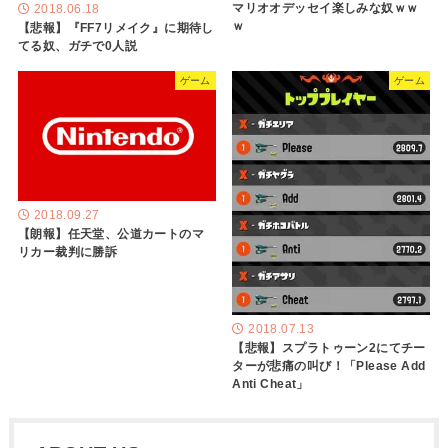
マリオオデッセイ楽しみな奴ｗｗ
2018.06.18
ｗ
【悲報】『FF7リメイク』に期待し
てる奴、ガチで0人説
ゲーム
ゲーム
2018.09.27
【朗報】任天堂、公道カートのマ
リカー裁判に勝訴
2018.07.13
【悲報】スプラトゥーン2にてチー
ターが悲痛の叫び！「Please Add
Anti Cheat」