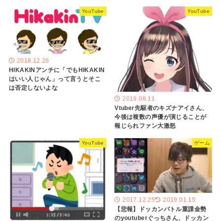
YouTube
YouTube
2018.12.26
HIKAKINアンチに「でもHIKAKIN
はいい人じゃん」って言うとそこ
は否定しないよな
2019.06.11
Vtuber先駆者のキズナアイさん、
今後は複数の声優が演じることが
報じられファン大激怒
YouTube
ゲーム
2017.12.25
2019.01.15
【悲報】ドッカンバトル重課金勢
のyoutuberぐっちさん、ドッカン