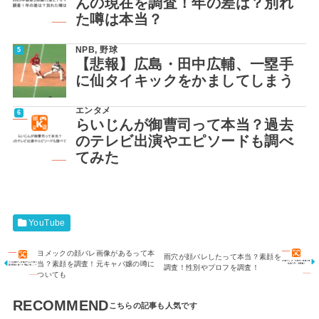
んの現在を調査！年の差は？別れ
た噂は本当？
NPB
,
野球
【悲報】広島・田中広輔、一塁手
に仙タイキックをかましてしまう
エンタメ
らいじんが御曹司って本当？過去
のテレビ出演やエピソードも調べ
てみた
YouTube
ヨメックの顔バレ画像があるって本
雨穴が顔バレしたって本当？素顔を
当？素顔を調査！元キャバ嬢の噂に
調査！性別やプロフを調査！
ついても
RECOMMEND