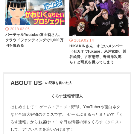
2018.02.05
バーチャルYoutuber富士葵さん、
クラウドファンディングで1,000万
2019.02.14
円を集める
HIKAKINさん、すごいメンバー
（セカオワfukase、米津玄師、川
谷絵音、古市憲寿、野田洋次郎
ら）と写真を撮ってしまう
ABOUT US
くろす速報管理人
はじめまして！ ゲーム・アニメ・野球、YouTuberや面白ネタ
など全部大好物のクロスです。 ぜーんぶまるっとまとめて「く
ろす速報」からお届け中！ 今日も情報の海をくろす（クロス）
して、アツいネタを追いかけます！