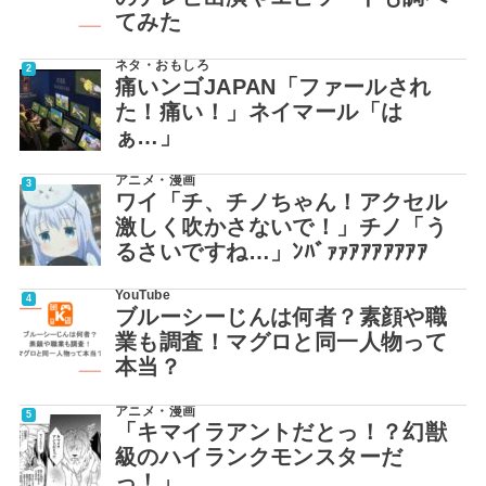
てみた
ネタ・おもしろ
痛いンゴJAPAN「ファールされ
た！痛い！」ネイマール「は
ぁ…」
アニメ・漫画
ワイ「チ、チノちゃん！アクセル
激しく吹かさないで！」チノ「う
るさいですね…」ﾝﾊﾞｧｧｱｱｱｱｱｱｱ
YouTube
ブルーシーじんは何者？素顔や職
業も調査！マグロと同一人物って
本当？
アニメ・漫画
「キマイラアントだとっ！？幻獣
級のハイランクモンスターだ
っ！」