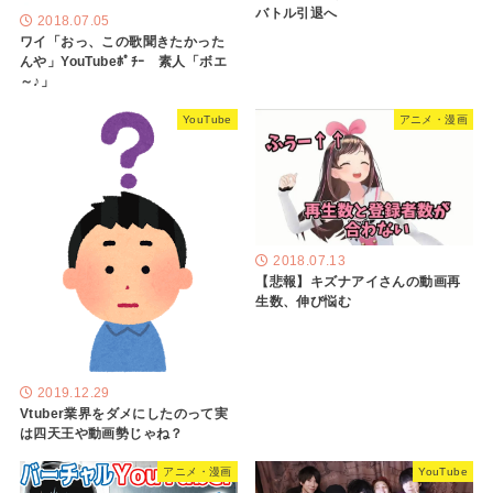
バトル引退へ
2018.07.05
ワイ「おっ、この歌聞きたかった
んや」YouTubeﾎﾟﾁｰ 素人「ボエ
～♪」
YouTube
アニメ・漫画
2018.07.13
【悲報】キズナアイさんの動画再
生数、伸び悩む
2019.12.29
Vtuber業界をダメにしたのって実
は四天王や動画勢じゃね？
アニメ・漫画
YouTube