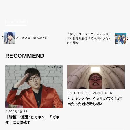
YouTube
『響け！ユーフォニアム』シリー
アニメ化大失敗作品7選
ズを見る順番は？時系列やあらす
じも紹介
RECOMMEND
YouTube
YouTube
2019.10.29
2020.04.16
ヒカキンとかいう人生の宝くじが
当たった超絶勝ち組w
2018.10.22
【朗報】“豪運”ヒカキン、「ガキ
使」に伝説残す