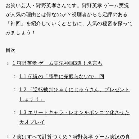
お笑い芸人・狩野英孝さんです。狩野英孝 ゲーム実況
が人気の理由とは何なのか？視聴者からも定評のある
「神回」を紹介していくとともに、人気の秘密を探って
みましょう！
目次
1
狩野英孝 ゲーム実況神回3選！名言も
1.1
伝説の「勝手に斧振らないで」回
1.2
「逆転裁判ひゃくにじゅうさん、プレゼント
します！」
1.3
エリートキャラ・レオンをポンコツ化させた
天才プレイ
2
実はすべて計算づくめ？狩野英孝 ゲーム実況の真