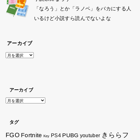
「なろう」とか「ラノベ」をバカにする人
いるけど小説すら読んでないよな
アーカイブ
ア
ー
カ
イ
アーカイブ
ブ
ア
ー
カ
タグ
イ
きららフ
ブ
FGO
Fortnite
PUBG
youtuber
PS4
Key