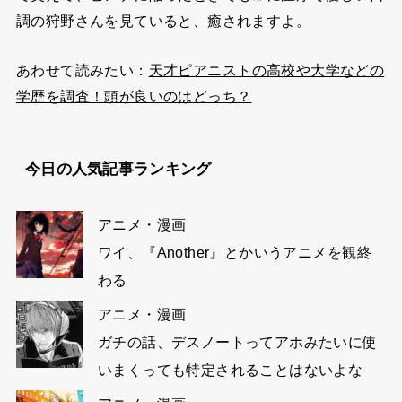
調の狩野さんを見ていると、癒されますよ。
あわせて読みたい：
天才ピアニストの高校や大学などの
学歴を調査！頭が良いのはどっち？
今日の人気記事ランキング
アニメ・漫画
ワイ、『Another』とかいうアニメを観終
わる
アニメ・漫画
ガチの話、デスノートってアホみたいに使
いまくっても特定されることはないよな