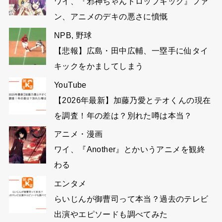
ワイ、『邪神ちゃんドロップキック』ファ
ン、アニメのデキの悪さに憤慨
NPB
,
野球
【悲報】広島・田中広輔、一塁手に仙タイ
キックをかましてしまう
YouTube
【2026年最新】加藤乃愛とテオくんの現在
を調査！年の差は？別れた噂は本当？
アニメ・漫画
ワイ、『Another』とかいうアニメを観終
わる
エンタメ
らいじんが御曹司って本当？過去のテレビ
出演やエピソードも調べてみた