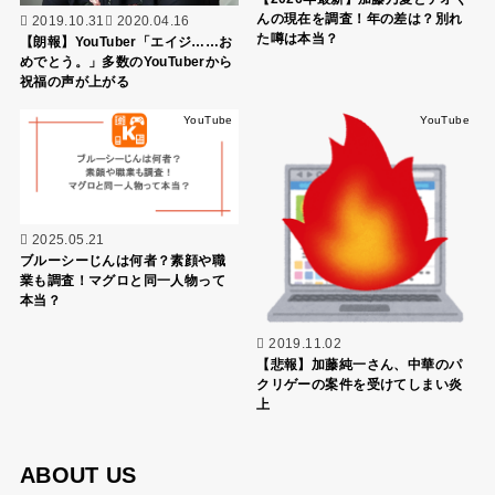
んの現在を調査！年の差は？別れ
2019.10.31
2020.04.16
た噂は本当？
【朗報】YouTuber「エイジ……お
めでとう。」多数のYouTuberから
祝福の声が上がる
YouTube
YouTube
2025.05.21
ブルーシーじんは何者？素顔や職
業も調査！マグロと同一人物って
本当？
2019.11.02
【悲報】加藤純一さん、中華のパ
クリゲーの案件を受けてしまい炎
上
ABOUT US