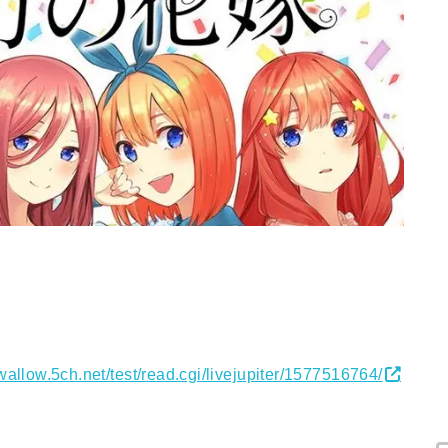
swallow.5ch.net/test/read.cgi/livejupiter/1577516764/