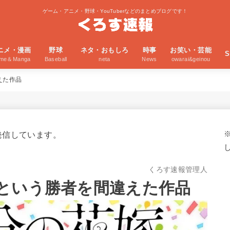
ゲーム・アニメ・野球・YouTuberなどのまとめブログです！
ニメ・漫画
野球
ネタ・おもしろ
時事
お笑い・芸能
S
ime＆Manga
Baseball
neta
News
owarai&geinou
えた作品
発信しています。
くろす速報管理人
という勝者を間違えた作品