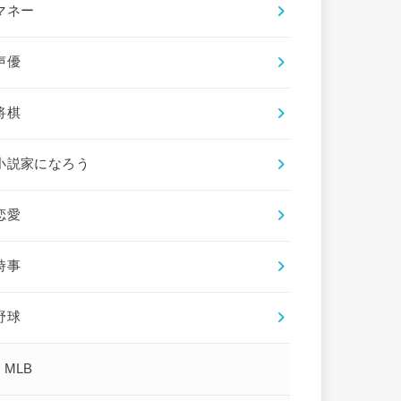
マネー
声優
将棋
小説家になろう
恋愛
時事
野球
MLB