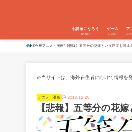
小説家になろう
ゲーム
ア
narou
GAME
An
HOME
アニメ・漫画
【悲報】五等分の花嫁という勝者を間違
※当サイトは、海外在住者に向けて情報を
2019.12.28
アニメ・漫画
【悲報】五等分の花嫁