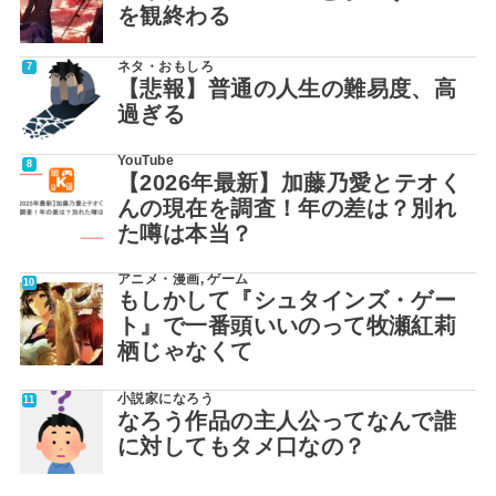
を観終わる
ネタ・おもしろ
【悲報】普通の人生の難易度、高
過ぎる
YouTube
【2026年最新】加藤乃愛とテオく
んの現在を調査！年の差は？別れ
た噂は本当？
アニメ・漫画
,
ゲーム
もしかして『シュタインズ・ゲー
ト』で一番頭いいのって牧瀬紅莉
栖じゃなくて
小説家になろう
なろう作品の主人公ってなんで誰
に対してもタメ口なの？