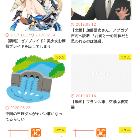
2019.08.12
【悲報】加藤浩次さん、ノブゴブ
2017.11.17
2019.02.14
吉村へ説教 「お前と一心同体だと
【朗報】ゼノブレイド2 美少女お嬢
思われるのは迷惑」
様ブレイドを出してしまう
コラム
コラム
2019.07.16
【動画】フランス軍、空飛ぶ板実
装
2020.06.23
中国の三峡ダムがヤバい事になっ
てるらしい
コラム
コラム