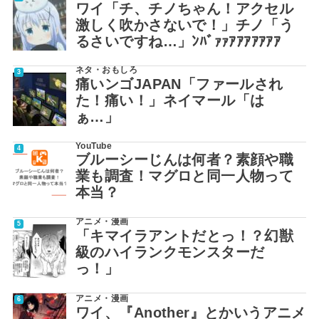
ワイ「チ、チノちゃん！アクセル
激しく吹かさないで！」チノ「う
るさいですね…」ﾝﾊﾞｧｧｱｱｱｱｱｱｱ
ネタ・おもしろ
痛いンゴJAPAN「ファールされ
た！痛い！」ネイマール「は
ぁ…」
YouTube
ブルーシーじんは何者？素顔や職
業も調査！マグロと同一人物って
本当？
アニメ・漫画
「キマイラアントだとっ！？幻獣
級のハイランクモンスターだ
っ！」
アニメ・漫画
ワイ、『Another』とかいうアニメ