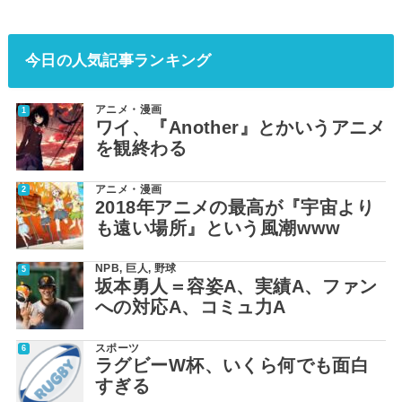
今日の人気記事ランキング
アニメ・漫画
ワイ、『Another』とかいうアニメ
を観終わる
アニメ・漫画
2018年アニメの最高が『宇宙より
も遠い場所』という風潮www
NPB
,
巨人
,
野球
坂本勇人＝容姿A、実績A、ファン
への対応A、コミュ力A
スポーツ
ラグビーW杯、いくら何でも面白
すぎる