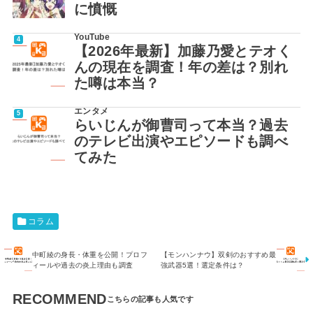
に憤慨
YouTube
【2026年最新】加藤乃愛とテオく
んの現在を調査！年の差は？別れ
た噂は本当？
エンタメ
らいじんが御曹司って本当？過去
のテレビ出演やエピソードも調べ
てみた
コラム
中町綾の身長・体重を公開！プロフ
【モンハンナウ】双剣のおすすめ最
ィールや過去の炎上理由も調査
強武器5選！選定条件は？
RECOMMEND