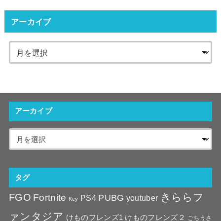
アーカイブ
アーカイブ
タグ
きららフ
FGO
Fortnite
PUBG
youtuber
PS4
Key
ァンタジア
けものフレンズ1
けものフレンズ２
ごちうさ