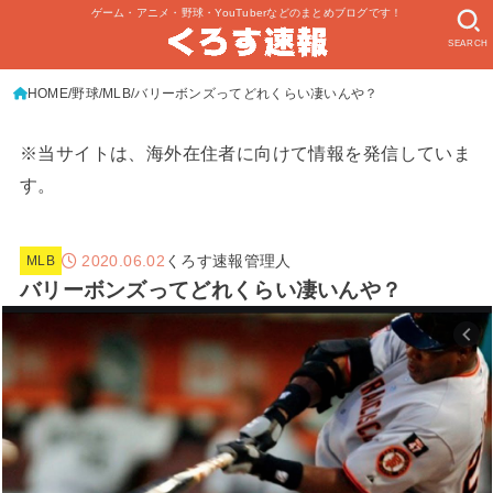
ゲーム・アニメ・野球・YouTuberなどのまとめブログです！
SEARCH
HOME
野球
MLB
バリーボンズってどれくらい凄いんや？
※当サイトは、海外在住者に向けて情報を発信していま
す。
2020.06.02
くろす速報管理人
MLB
バリーボンズってどれくらい凄いんや？