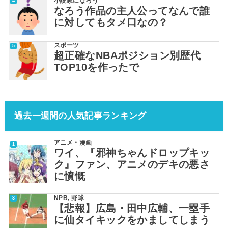
小説家になろう
なろう作品の主人公ってなんで誰
に対してもタメ口なの？
スポーツ
超正確なNBAポジション別歴代
TOP10を作ったで
過去一週間の人気記事ランキング
アニメ・漫画
ワイ、『邪神ちゃんドロップキッ
ク』ファン、アニメのデキの悪さ
に憤慨
NPB
,
野球
【悲報】広島・田中広輔、一塁手
に仙タイキックをかましてしまう