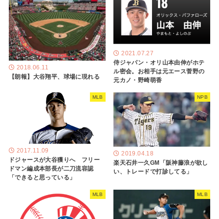
2021.07.27
侍ジャパン・オリ山本由伸がホテ
2018.06.11
ル密会。お相手は元エース菅野の
【朗報】大谷翔平、球場に現れる
元カノ・野崎萌香
MLB
NPB
2017.11.09
2019.04.18
ドジャースが大谷獲りへ フリー
楽天石井一久GM「阪神藤浪が欲し
ドマン編成本部長が二刀流容認
い、トレードで打診してる」
「できると思っている」
MLB
MLB