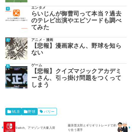
エンタメ
らいじんが御曹司って本当？過去
のテレビ出演やエピソードも調べ
てみた
アニメ・漫画
【悲報】漫画家さん、野球を知ら
ない
ゲーム
【悲報】クイズマジックアカデミ
ーさん、引っ掛け問題をつくって
しまう
MLB
野球
バリー
藤浪晋太郎とギリギリトレードで釣
Switch、アマゾンで大量入荷
り合う選手