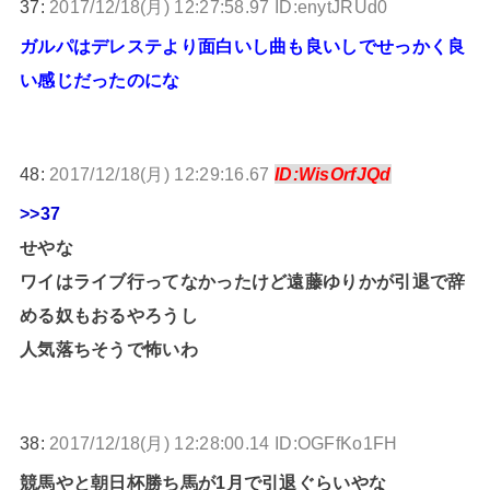
37:
2017/12/18(月) 12:27:58.97 ID:enytJRUd0
ガルパはデレステより面白いし曲も良いしでせっかく良
い感じだったのにな
48:
2017/12/18(月) 12:29:16.67
ID:WisOrfJQd
>>37
せやな
ワイはライブ行ってなかったけど遠藤ゆりかが引退で辞
める奴もおるやろうし
人気落ちそうで怖いわ
38:
2017/12/18(月) 12:28:00.14 ID:OGFfKo1FH
競馬やと朝日杯勝ち馬が1月で引退ぐらいやな