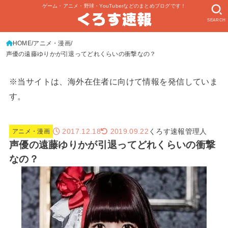
ゲーム・アニメ・野球・YouTuberなどのまとめブログです！
SEARCH
HOME
アニメ・漫画
声優の遠藤ゆりかが引退ってどれくらいの衝撃なの？
※当サイトは、海外在住者に向けて情報を発信していま
す。
2017.12.18
くろす速報管理人
2019.09.22
アニメ・漫画
声優の遠藤ゆりかが引退ってどれくらいの衝撃
なの？