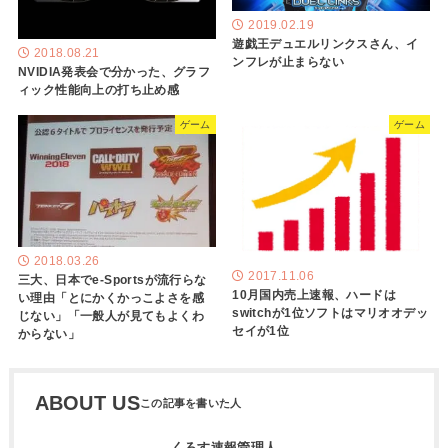
2019.02.19
遊戯王デュエルリンクスさん、イ
2018.08.21
ンフレが止まらない
NVIDIA発表会で分かった、グラフ
ィック性能向上の打ち止め感
ゲーム
ゲーム
2018.03.26
2017.11.06
三大、日本でe-Sportsが流行らな
10月国内売上速報、ハードは
い理由「とにかくかっこよさを感
switchが1位ソフトはマリオオデッ
じない」「一般人が見てもよくわ
セイが1位
からない」
ABOUT US
くろす速報管理人