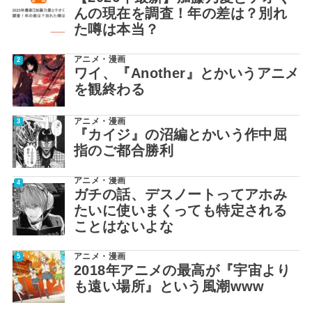
んの現在を調査！年の差は？別れ
た噂は本当？
アニメ・漫画
ワイ、『Another』とかいうアニメ
を観終わる
アニメ・漫画
『カイジ』の沼編とかいう作中屈
指のご都合勝利
アニメ・漫画
ガチの話、デスノートってアホみ
たいに使いまくっても特定される
ことはないよな
アニメ・漫画
2018年アニメの最高が『宇宙より
も遠い場所』という風潮www