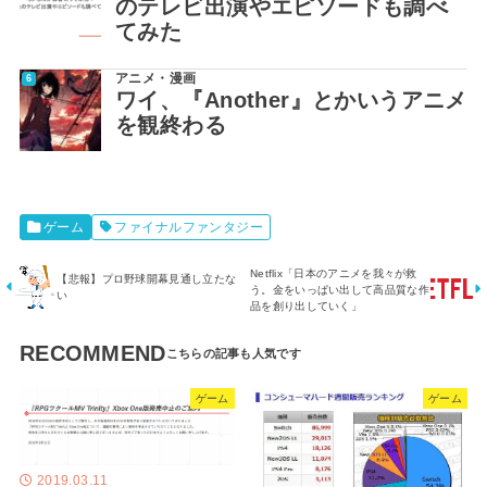
のテレビ出演やエピソードも調べ
てみた
アニメ・漫画
ワイ、『Another』とかいうアニメ
を観終わる
ゲーム
ファイナルファンタジー
Netflix「日本のアニメを我々が救
【悲報】プロ野球開幕見通し立たな
う。金をいっぱい出して高品質な作
い
品を創り出していく」
RECOMMEND
ゲーム
ゲーム
2019.03.11