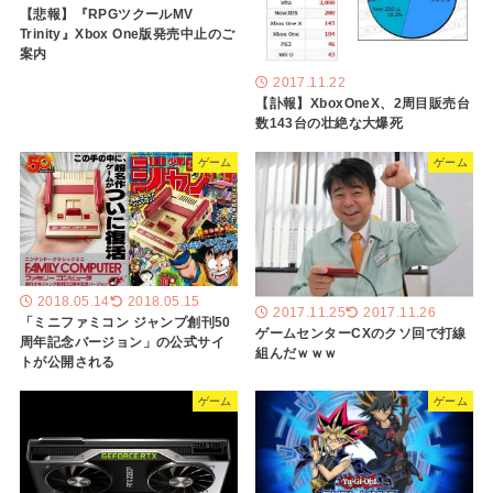
【悲報】『RPGツクールMV
Trinity』Xbox One版発売中止のご
案内
2017.11.22
【訃報】XboxOneX、2周目販売台
数143台の壮絶な大爆死
ゲーム
ゲーム
2018.05.14
2018.05.15
2017.11.25
2017.11.26
「ミニファミコン ジャンプ創刊50
ゲームセンターCXのクソ回で打線
周年記念バージョン」の公式サイ
組んだｗｗｗ
トが公開される
ゲーム
ゲーム