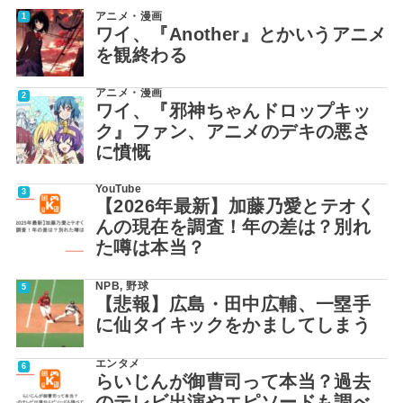
アニメ・漫画
ワイ、『Another』とかいうアニメ
を観終わる
アニメ・漫画
ワイ、『邪神ちゃんドロップキッ
ク』ファン、アニメのデキの悪さ
に憤慨
YouTube
【2026年最新】加藤乃愛とテオく
んの現在を調査！年の差は？別れ
た噂は本当？
NPB
,
野球
【悲報】広島・田中広輔、一塁手
に仙タイキックをかましてしまう
エンタメ
らいじんが御曹司って本当？過去
のテレビ出演やエピソードも調べ