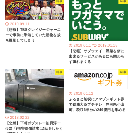
時事
時事
2019.09.11
【悲報】TBSクレイジージャーニ
ーで事前に準備していた動物を放
ち撮影してしまう
2019.01.17
2019.01.18
【悲報】サブウェイ、野菜を倍に
出来るサービスがあるにも関わら
ず潰れまくる
時事
時事
2019.01.12
ふるさと納税にアマゾンギフト券
で総務大臣ブチギレ 静岡県小山
町、税収6年分の249億円を集める
2018.02.22
【悲報】下町ボブスレー細貝淳一
(52)「(損害賠償請求は)話をしたく