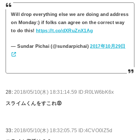
Will drop everything else we are doing and address
on Monday:) if folks can agree on the correct way
to do this!
https://t.co/dXRuZnX1Ag
— Sundar Pichai (@sundarpichai)
2017年10月29日
28:
2018/05/10(木) 18:31:14.59 ID:R0LW6bK6x
スライムくんをすこれ😡
33:
2018/05/10(木) 18:32:05.75 ID:4CVO0lZ5d