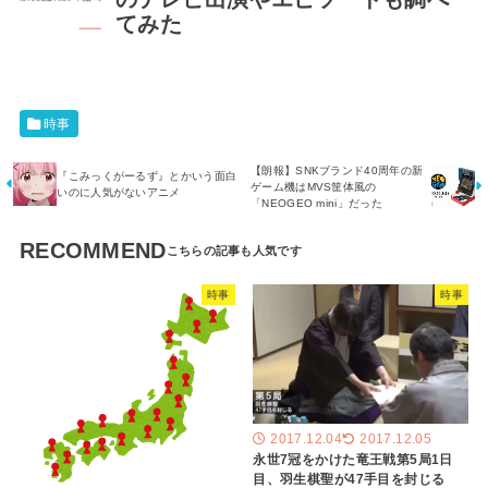
てみた
時事
【朗報】SNKブランド40周年の新
『こみっくがーるず』とかいう面白
ゲーム機はMVS筐体風の
いのに人気がないアニメ
「NEOGEO mini」だった
RECOMMEND
時事
時事
2017.12.04
2017.12.05
永世7冠をかけた竜王戦第5局1日
目、羽生棋聖が47手目を封じる