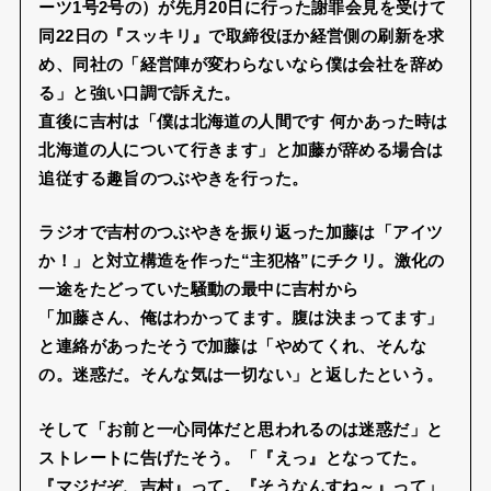
ーツ1号2号の）が先月20日に行った謝罪会見を受けて
同22日の『スッキリ』で取締役ほか経営側の刷新を求
め、同社の「経営陣が変わらないなら僕は会社を辞め
る」と強い口調で訴えた。
直後に吉村は「僕は北海道の人間です 何かあった時は
北海道の人について行きます」と加藤が辞める場合は
追従する趣旨のつぶやきを行った。
ラジオで吉村のつぶやきを振り返った加藤は「アイツ
か！」と対立構造を作った“主犯格”にチクリ。激化の
一途をたどっていた騒動の最中に吉村から
「加藤さん、俺はわかってます。腹は決まってます」
と連絡があったそうで加藤は「やめてくれ、そんな
の。迷惑だ。そんな気は一切ない」と返したという。
そして「お前と一心同体だと思われるのは迷惑だ」と
ストレートに告げたそう。「『えっ』となってた。
『マジだぞ、吉村』って。『そうなんすね～』って」