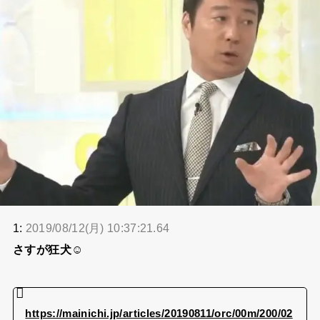
1:
2019/08/12(月) 10:37:21.64
さすが狂犬☺
https://mainichi.jp/articles/20190811/orc/00m/200/02