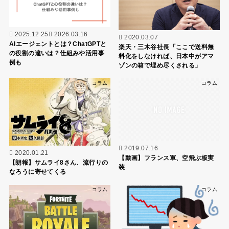
2025.12.25
2026.03.16
2020.03.07
AIエージェントとは？ChatGPTと
楽天・三木谷社長「ここで送料無
の役割の違いは？仕組みや活用事
料化をしなければ、日本中がアマ
例も
ゾンの箱で埋め尽くされる」
コラム
コラム
2019.07.16
2020.01.21
【動画】フランス軍、空飛ぶ板実
【朗報】サムライ8さん、流行りの
装
なろうに寄せてくる
コラム
コラム