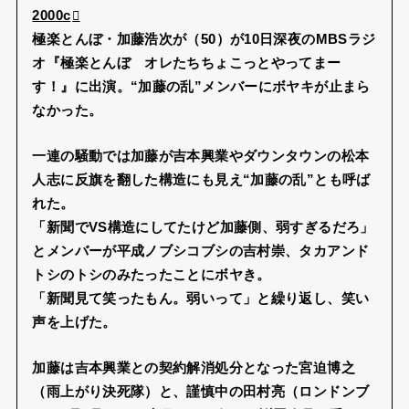
2000c
極楽とんぼ・加藤浩次が（50）が10日深夜のMBSラジ
オ『極楽とんぼ オレたちちょこっとやってまー
す！』に出演。“加藤の乱”メンバーにボヤキが止まら
なかった。
一連の騒動では加藤が吉本興業やダウンタウンの松本
人志に反旗を翻した構造にも見え“加藤の乱”とも呼ば
れた。
「新聞でVS構造にしてたけど加藤側、弱すぎるだろ」
とメンバーが平成ノブシコブシの吉村崇、タカアンド
トシのトシのみたったことにボヤき。
「新聞見て笑ったもん。弱いって」と繰り返し、笑い
声を上げた。
加藤は吉本興業との契約解消処分となった宮迫博之
（雨上がり決死隊）と、謹慎中の田村亮（ロンドンブ