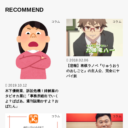
RECOMMEND
コラム
コラム
2018.02.06
【悲報】将棋ラノベ『りゅうおう
のおしごと』の主人公、完全にヤ
バイ奴
2019.10.12
木下優樹菜、訴訟危機！姉解雇の
タピオカ屋に「事務所総出でいく
よ？ばばあ。週刊誌動かすよ？お
ばたん」
コラム
コラム