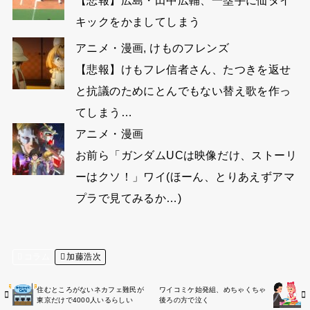
【悲報】広島・田中広輔、一塁手に仙タイ
キックをかましてしまう
アニメ・漫画
,
けものフレンズ
【悲報】けもフレ信者さん、たつきを返せ
と抗議のためにとんでもない替え歌を作っ
てしまう…
アニメ・漫画
お前ら「ガンダムUCは映像だけ、ストーリ
ーはクソ！」ワイ(ほーん、とりあえずアマ
プラで見てみるか…)
コラム
加藤浩次
住むところがないネカフェ難民が
ワイコミケ始発組、めちゃくちゃ
東京だけで4000人いるらしい
後ろの方で泣く