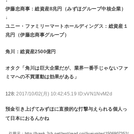
↓
伊藤忠商事：総資産8兆円（みずほグループ中核企業）
↓
ユニー・ファミリーマートホールディングス：総資産１
兆円（伊藤忠商事グループ）
角川：総資産2500億円
オタク「角川は巨大企業だが、業界一番手じゃないファ
ミマへの不買運動は効果がある」
128:
2017/10/02(月) 10:42:45.19 ID:vVN1NvM2d
預金引き上げてみずほに直接的な打撃与えられる個人っ
て日本におるんかね
引用元：http://hawk.2ch.net/test/read.cgi/livejupiter/1506907352/