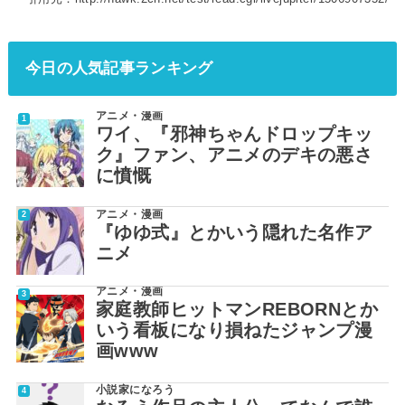
今日の人気記事ランキング
アニメ・漫画
ワイ、『邪神ちゃんドロップキッ
ク』ファン、アニメのデキの悪さ
に憤慨
アニメ・漫画
『ゆゆ式』とかいう隠れた名作ア
ニメ
アニメ・漫画
家庭教師ヒットマンREBORNとか
いう看板になり損ねたジャンプ漫
画www
小説家になろう