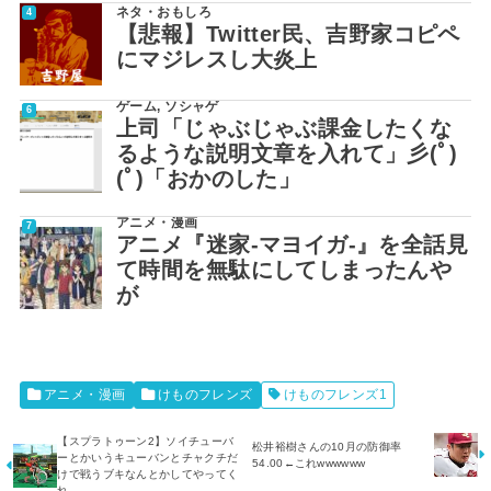
ネタ・おもしろ
【悲報】Twitter民、吉野家コピペ
にマジレスし大炎上
ゲーム
,
ソシャゲ
上司「じゃぶじゃぶ課金したくな
るような説明文章を入れて」彡(ﾟ)
(ﾟ)「おかのした」
アニメ・漫画
アニメ『迷家-マヨイガ-』を全話見
て時間を無駄にしてしまったんや
が
アニメ・漫画
けものフレンズ
けものフレンズ1
【スプラトゥーン2】ソイチューバ
松井裕樹さんの10月の防御率
ーとかいうキューバンとチャクチだ
54.00←これwwwwww
けで戦うブキなんとかしてやってく
れ