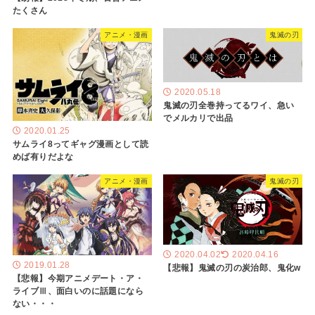
たくさん
アニメ・漫画
鬼滅の刃
2020.05.18
鬼滅の刃全巻持ってるワイ、急い
でメルカリで出品
2020.01.25
サムライ8ってギャグ漫画として読
めば有りだよな
アニメ・漫画
鬼滅の刃
2020.04.02
2020.04.16
2019.01.28
【悲報】鬼滅の刃の炭治郎、鬼化w
【悲報】今期アニメデート・ア・
ライブⅢ、面白いのに話題になら
ない・・・