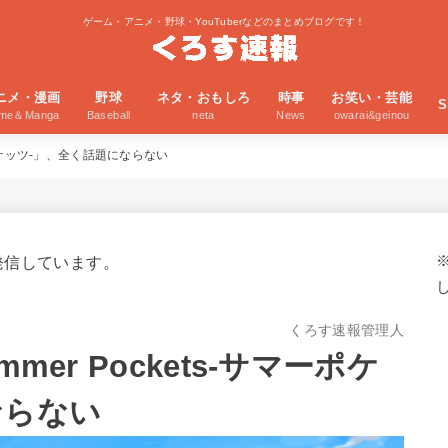
ゲーム・アニメ・野球・YouTuberなどのまとめブログです！
ニメ・漫画
野球
ネタ・おもしろ
時事
お笑い・芸能
S
ime＆Manga
Baseball
neta
News
owarai&geinou
マーポケッツ-」、全く話題にならない
発信しています。
くろす速報管理人
mer Pockets-サマーポケ
ならない