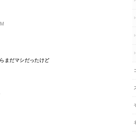
7M
たからまだマシだったけど
0