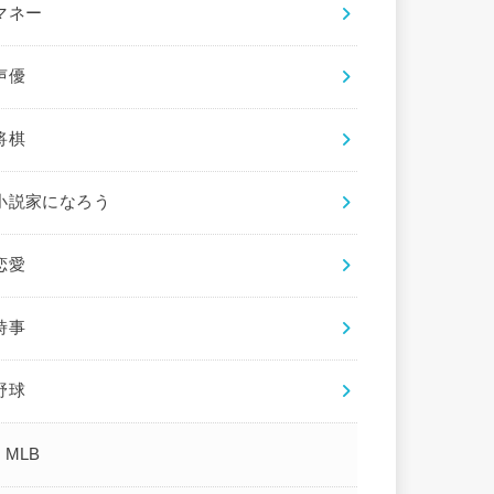
マネー
声優
将棋
小説家になろう
恋愛
時事
野球
MLB