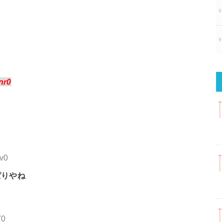
nr0
dv0
ぱりやね
70