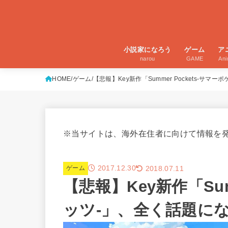
小説家になろう
ゲーム
ア
narou
GAME
An
HOME
ゲーム
【悲報】Key新作「Summer Pockets-サ
※当サイトは、海外在住者に向けて情報を
2017.12.30
2018.07.11
ゲーム
【悲報】Key新作「Sum
ッツ-」、全く話題に