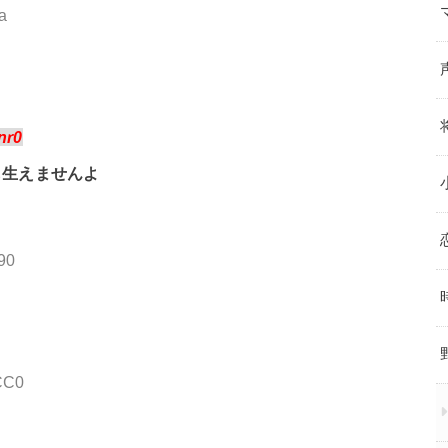
a
nr0
も生えませんよ
90
CC0