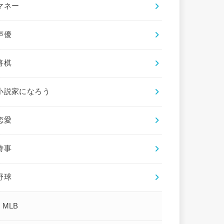
マネー
声優
将棋
小説家になろう
恋愛
時事
野球
MLB