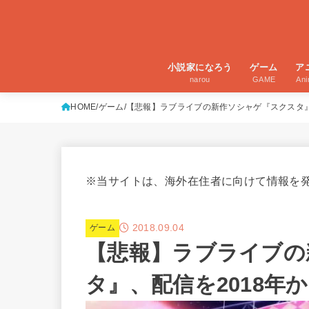
小説家になろう
ゲーム
ア
narou
GAME
An
HOME
ゲーム
【悲報】ラブライブの新作ソシャゲ『スクスタ』、
※当サイトは、海外在住者に向けて情報を
2018.09.04
ゲーム
【悲報】ラブライブの
タ』、配信を2018年か