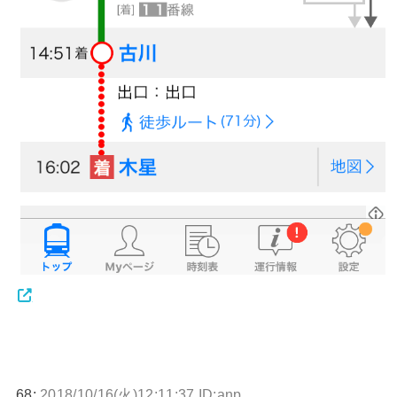
68:
2018/10/16(火)12:11:37 ID:anp