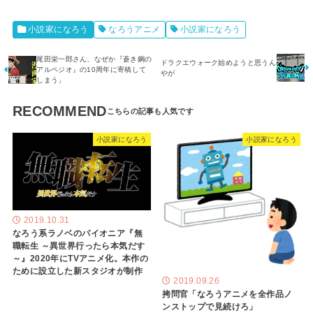
小説家になろう
なろうアニメ
小説家になろう
尾田栄一郎さん、なぜか『蒼き鋼の
ドラクエウォーク始めようと思うん
アルペジオ』の10周年に寄稿して
やが
しまう」
RECOMMEND
小説家になろう
小説家になろう
2019.10.31
なろう系ラノベのパイオニア『無
職転生 ～異世界行ったら本気だす
～』2020年にTVアニメ化。本作の
ために設立した新スタジオが制作
2019.09.26
拷問官「なろうアニメを全作品ノ
ンストップで見続けろ」