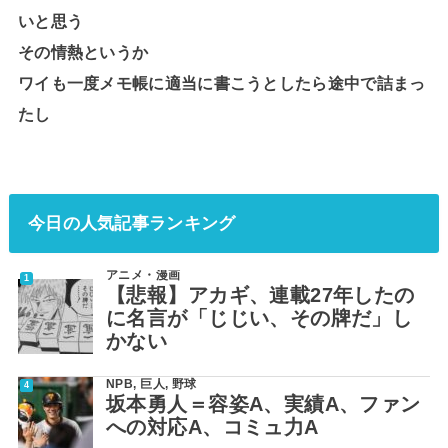
いと思う
その情熱というか
ワイも一度メモ帳に適当に書こうとしたら途中で詰まっ
たし
今日の人気記事ランキング
アニメ・漫画
【悲報】アカギ、連載27年したの
に名言が「じじい、その牌だ」し
かない
NPB
,
巨人
,
野球
坂本勇人＝容姿A、実績A、ファン
への対応A、コミュ力A