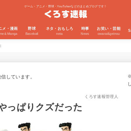
ゲーム・アニメ・野球・YouTuberなどのまとめブログです！
ニメ・漫画
野球
ネタ・おもしろ
時事
お笑い・芸能
S
ime＆Manga
Baseball
neta
News
owarai&geinou
た
発信しています。
くろす速報管理人
やっぱりクズだった