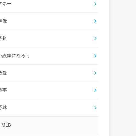
マネー
声優
将棋
小説家になろう
恋愛
時事
野球
MLB