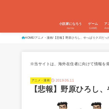
小説家になろう
ゲーム
ア
narou
GAME
An
HOME
アニメ・漫画
【悲報】野原ひろし、やっぱりクズだっ
※当サイトは、海外在住者に向けて情報を
2019.05.11
アニメ・漫画
【悲報】野原ひろし、