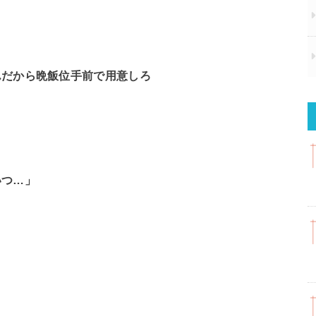
んだから晩飯位手前で用意しろ
いつ…」