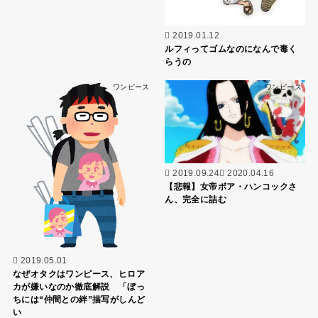
2019.01.12
ルフィってゴムなのになんで毒く
らうの
ワンピース
ワンピース
2019.09.24
2020.04.16
【悲報】女帝ボア・ハンコックさ
ん、完全に詰む
2019.05.01
なぜオタクはワンピース、ヒロア
カが嫌いなのか徹底解説 「ぼっ
ちには“仲間との絆”描写がしんど
い