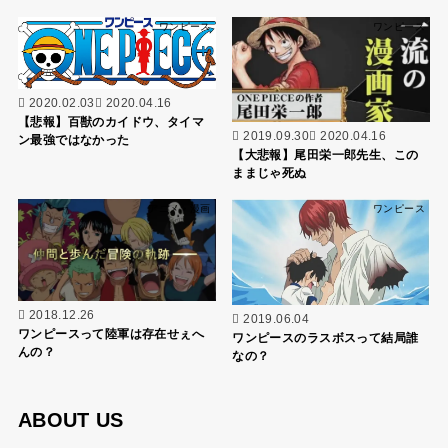
ワンピース
ワンピース
2020.02.03
2020.04.16
【悲報】百獣のカイドウ、タイマ
2019.09.30
2020.04.16
ン最強ではなかった
【大悲報】尾田栄一郎先生、この
ままじゃ死ぬ
アニメ・漫画
ワンピース
2018.12.26
2019.06.04
ワンピースって陸軍は存在せぇへ
ワンピースのラスボスって結局誰
んの？
なの？
ABOUT US