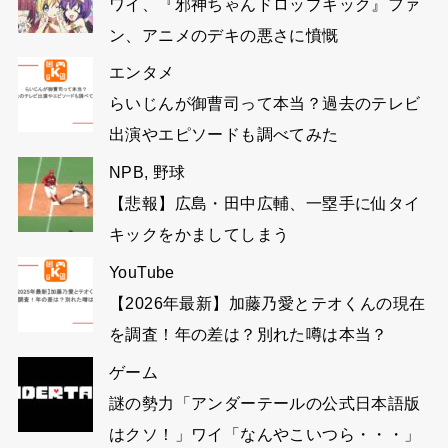
ワイ、『邪神ちゃんドロップキック』ファ
ン、アニメのデキの悪さに憤慨
エンタメ
らいじんが御曹司って本当？過去のテレビ
出演やエピソードも調べてみた
NPB
,
野球
【悲報】広島・田中広輔、一塁手に仙タイ
キックをかましてしまう
YouTube
【2026年最新】加藤乃愛とテオくんの現在
を調査！年の差は？別れた噂は本当？
ゲーム
謎の勢力「アンダーテールの公式日本語版
はクソ！」ワイ「なんやこいつら・・・」