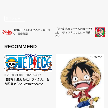
ワンピース
【悲報】広島ローカルのカープ番
【朗報】ベルセルクのキャスカさ
組、バティスタのことに一切触れ
ん、完全復活
ない
RECOMMEND
ワンピース
ワンピース
2020.01.08
2020.04.16
【悲報】麦わらのルフィさん、も
う四皇ぐらいしか敵がいない