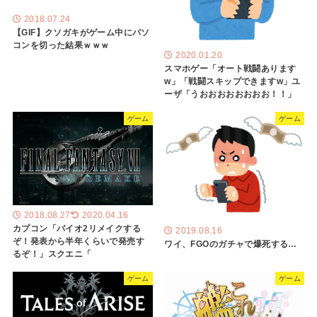
2018.07.24
【GIF】クソガキがゲーム中にパソ
コンを切った結果ｗｗｗ
2020.01.20
スマホゲー「オート戦闘あります
w」「戦闘スキップできますw」ユ
ーザ「うおおおおおおおお！！」
ゲーム
ゲーム
2018.08.27
2020.04.16
カプコン「バイオ2リメイクする
2019.08.16
ぞ！発表から半年くらいで発売す
ワイ、FGOのガチャで爆死する…
るぞ！」スクエニ「
ゲーム
ゲーム