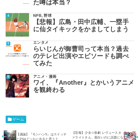
た噂は本当？
NPB
,
野球
【悲報】広島・田中広輔、一塁手
に仙タイキックをかましてしまう
エンタメ
らいじんが御曹司って本当？過去
のテレビ出演やエピソードも調べ
てみた
アニメ・漫画
ワイ、『Another』とかいうアニメ
を観終わる
ゲーム
【悲報】少女☆歌劇 レヴュースタ
【議論】『モンハン5』はスイッチ
ァライトさん、面白いのに話題にな
とPS4どっちに出ると思う？