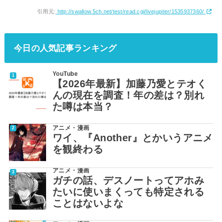
引用元:
http://swallow.5ch.net/test/read.cgi/livejupiter/1535937360/
今日の人気記事ランキング
YouTube
【2026年最新】加藤乃愛とテオく
んの現在を調査！年の差は？別れ
た噂は本当？
アニメ・漫画
ワイ、『Another』とかいうアニメ
を観終わる
アニメ・漫画
ガチの話、デスノートってアホみ
たいに使いまくっても特定される
ことはないよな