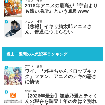
アニメ・漫画
2018年アニメの最高が『宇宙より
も遠い場所』という風潮www
アニメ・漫画
【悲報】イキリ鯖太郎アニメさ
ん、普通につまらない
過去一週間の人気記事ランキング
アニメ・漫画
ワイ、『邪神ちゃんドロップキッ
ク』ファン、アニメのデキの悪さ
に憤慨
YouTube
【2026年最新】加藤乃愛とテオく
んの現在を調査！年の差は？別れ