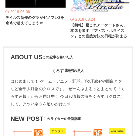
2019.06.08
テイルズ新作のグラがゼノブレ2を
2018.08.24
余裕で超えてしまうｗ
【朗報】艦これアーケードさん、
本気を出す 『アビス・ホライズ
ン』との直接対決の日程が決まる
ABOUT US
くろす速報管理人
はじめまして！ ゲーム・アニメ・野球、YouTuberや面白ネタ
など全部大好物のクロスです。 ぜーんぶまるっとまとめて「く
ろす速報」からお届け中！ 今日も情報の海をくろす（クロス）
して、アツいネタを追いかけます！
NEW POST
エンタメ
YouTube