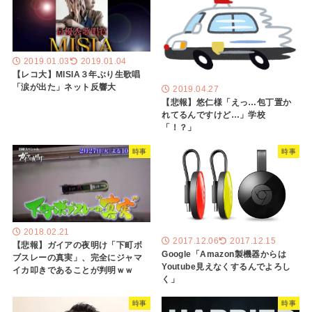
2019.01.03
2019.01.04
【レコ大】MISIA３年ぶり生歌唱
「涙が出た」ネット反響大
2019.04.27
【悲報】悠仁様「えっ…包丁置か
れてるんですけど…」学校
「！？」
時事
時事
2018.02.21
2017.12.06
2017.12.15
【悲報】ガイアの夜明け「下町ボ
Google「Amazon製機器からは
ブスレーの真実」、完全にジャマ
Youtube見えなくするんでよろし
イカ叩きであることが判明ｗｗ
く」
時事
時事