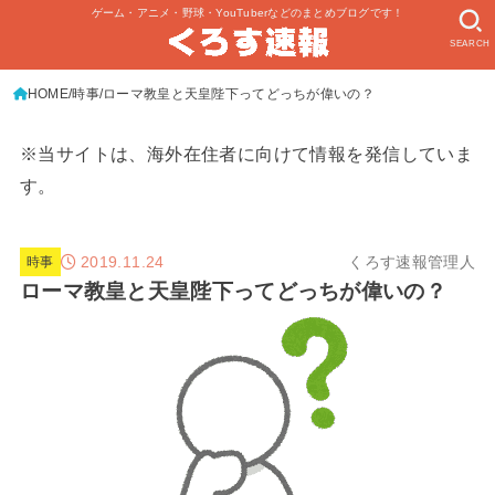
ゲーム・アニメ・野球・YouTuberなどのまとめブログです！
SEARCH
HOME
時事
ローマ教皇と天皇陛下ってどっちが偉いの？
※当サイトは、海外在住者に向けて情報を発信していま
す。
2019.11.24
くろす速報管理人
時事
ローマ教皇と天皇陛下ってどっちが偉いの？