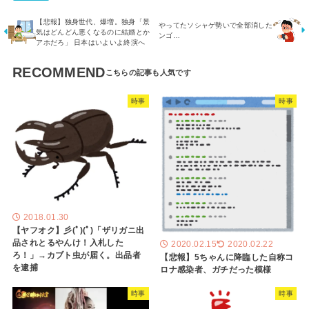
【悲報】独身世代、爆増。独身「景
やってたソシャゲ勢いで全部消した
気はどんどん悪くなるのに結婚とか
ンゴ…
アホだろ」 日本はいよいよ終演へ
RECOMMEND
時事
時事
2018.01.30
【ヤフオク】彡(ﾟ)(ﾟ)「ザリガニ出
品されとるやんけ！入札した
2020.02.15
2020.02.22
ろ！」→カブト虫が届く。出品者
【悲報】5ちゃんに降臨した自称コ
を逮捕
ロナ感染者、ガチだった模様
時事
時事