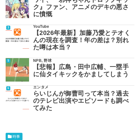
ク』ファン、アニメのデキの悪さ
に憤慨
YouTube
【2026年最新】加藤乃愛とテオく
んの現在を調査！年の差は？別れ
た噂は本当？
NPB
,
野球
【悲報】広島・田中広輔、一塁手
に仙タイキックをかましてしまう
エンタメ
らいじんが御曹司って本当？過去
のテレビ出演やエピソードも調べ
てみた
時事