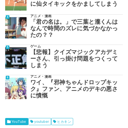
に仙タイキックをかましてしまう
アニメ・漫画
「君の名は。」で三葉と瀧くんは
なんで時間のズレに気づかなかっ
たの？？
ゲーム
【悲報】クイズマジックアカデミ
ーさん、引っ掛け問題をつくって
しまう
アニメ・漫画
ワイ、『邪神ちゃんドロップキッ
ク』ファン、アニメのデキの悪さ
に憤慨
YouTube
youtuber
ヒカキン