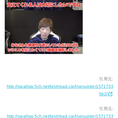
引用元:
http://swallow.5ch.net/test/read.cgi/livejupiter/1571733
562/
引用元:
http://swallow.5ch.net/test/read.cgi/livejupiter/1571733