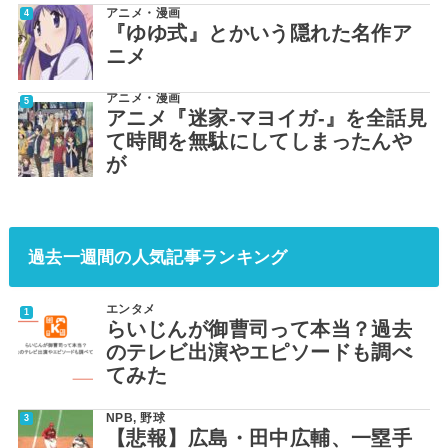
アニメ・漫画
『ゆゆ式』とかいう隠れた名作ア
ニメ
アニメ・漫画
アニメ『迷家-マヨイガ-』を全話見
て時間を無駄にしてしまったんや
が
過去一週間の人気記事ランキング
エンタメ
らいじんが御曹司って本当？過去
のテレビ出演やエピソードも調べ
てみた
NPB
,
野球
【悲報】広島・田中広輔、一塁手