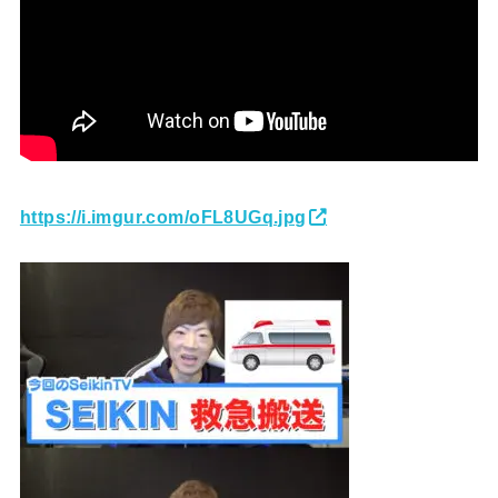
https://i.imgur.com/oFL8UGq.jpg