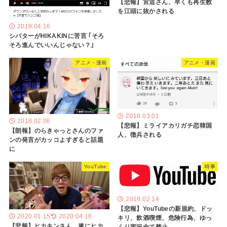
【悲報】宮迫さん、早くも再生数
を江頭に抜かされる
2019.04.16
シバターがHIKAKINに苦言 ｢そろ
そろ進んでいいんじゃない？｣
アニメ・漫画
アニメ・漫画
2018.03.01
2018.02.06
【悲報】ミライアカリガチ恋韓国
【朗報】のらきゃっとさんのファ
人、徴兵される
ンの発言がカッコよすぎると話題
に
YouTube
時事
2019.02.14
【悲報】YouTubeの新規約、ドッ
2020.01.15
2020.04.16
キリ、飲酒喫煙、危険行為、ゆっ
【悲報】ヒカキンさん、遂にヒカ
くり実況全て禁止