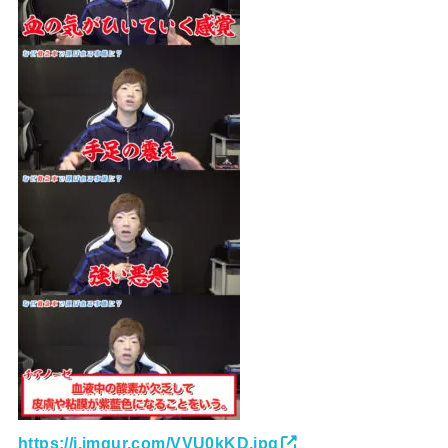
https://i.imgur.com/VVU0kKD.jpg