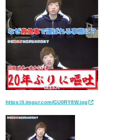
https://i.imgur.com/GU0RY8W.jpg