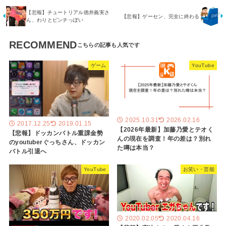
【悲報】チュートリアル徳井義実さ
【悲報】ゲーセン、完全に終わる
ん、わりとピンチっぽい
RECOMMEND
ゲーム
YouTube
2025.10.31
2026.02.16
2017.12.25
2019.01.15
【2026年最新】加藤乃愛とテオく
【悲報】ドッカンバトル重課金勢
んの現在を調査！年の差は？別れ
のyoutuberぐっちさん、ドッカン
た噂は本当？
バトル引退へ
YouTube
お笑い・芸能
2020.02.05
2020.04.16