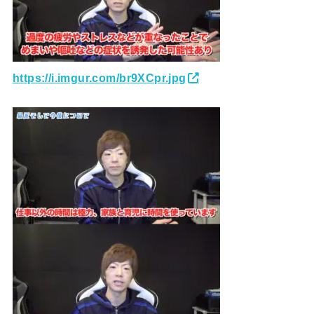
https://i.imgur.com/br9XCpr.jpg