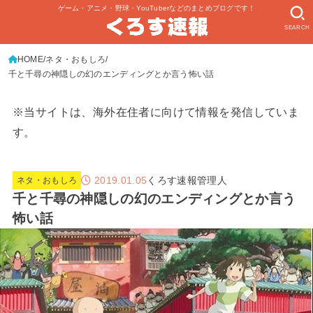
ゲーム・アニメ・野球・YouTuberなどのまとめブログです！
SEARCH
HOME
ネタ・おもしろ
千と千尋の神隠しの幻のエンディングとか言う怖い話
※当サイトは、海外在住者に向けて情報を発信していま
す。
2019.01.05
くろす速報管理人
ネタ・おもしろ
千と千尋の神隠しの幻のエンディングとか言う
怖い話