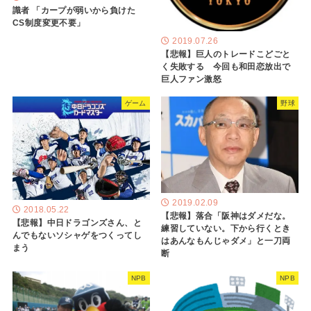
識者 「カープが弱いから負けた
CS制度変更不要」
2019.07.26
【悲報】巨人のトレードこどごと
く失敗する 今回も和田恋放出で
巨人ファン激怒
ゲーム
野球
2019.02.09
2018.05.22
【悲報】落合「阪神はダメだな。
【悲報】中日ドラゴンズさん、と
練習していない。下から行くとき
んでもないソシャゲをつくってし
はあんなもんじゃダメ」と一刀両
まう
断
NPB
NPB