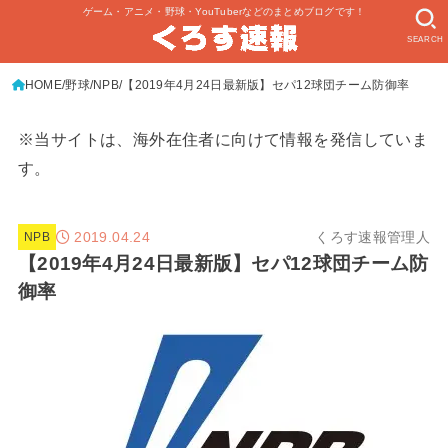
ゲーム・アニメ・野球・YouTuberなどのまとめブログです！
SEARCH
HOME
野球
NPB
【2019年4月24日最新版】セパ12球団チーム防御率
※当サイトは、海外在住者に向けて情報を発信していま
す。
2019.04.24
くろす速報管理人
NPB
【2019年4月24日最新版】セパ12球団チーム防
御率