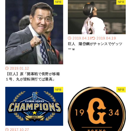
NPB
NPB
2019.04.18
2019.04.19
巨人 陽岱鋼がチャンスでゲッツ
ーｗ
2019.01.12
【巨人】原「開幕戦で長野が移籍
１号、丸が逆転弾打てば最高」
NPB
NPB
2017.10.27