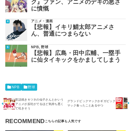
ク』ファン、アニメのデキの悪さ
に憤慨
アニメ・漫画
【悲報】イキリ鯖太郎アニメさ
ん、普通につまらない
NPB
,
野球
【悲報】広島・田中広輔、一塁手
に仙タイキックをかましてしまう
NPB
野球
世話焼きキツネの仙子さんとかいう
グランドビックマックかギガビック
アニメが反吐がでるほど気持ち悪く
マック食ったことあるやつ
て吐きそう
RECOMMEND