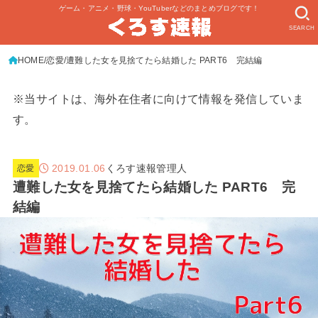
ゲーム・アニメ・野球・YouTuberなどのまとめブログです！
SEARCH
HOME
恋愛
遭難した女を見捨てたら結婚した PART6 完結編
※当サイトは、海外在住者に向けて情報を発信していま
す。
2019.01.06
くろす速報管理人
恋愛
遭難した女を見捨てたら結婚した PART6 完
結編