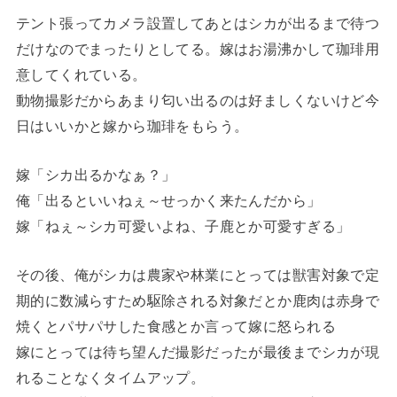
テント張ってカメラ設置してあとはシカが出るまで待つ
だけなのでまったりとしてる。嫁はお湯沸かして珈琲用
意してくれている。
動物撮影だからあまり匂い出るのは好ましくないけど今
日はいいかと嫁から珈琲をもらう。
嫁「シカ出るかなぁ？」
俺「出るといいねぇ～せっかく来たんだから」
嫁「ねぇ～シカ可愛いよね、子鹿とか可愛すぎる」
その後、俺がシカは農家や林業にとっては獣害対象で定
期的に数減らすため駆除される対象だとか鹿肉は赤身で
焼くとパサパサした食感とか言って嫁に怒られる
嫁にとっては待ち望んだ撮影だったが最後までシカが現
れることなくタイムアップ。