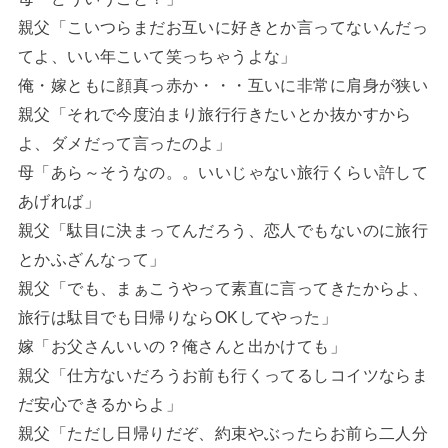
親父「こいつらまだお互いに好きとか言ってないんだっ
てよ、いい年こいて笑っちゃうよな」
俺・嫁ともに顔真っ赤か・・・互いに非常に肩身が狭い
親父「それで今度泊まり旅行行きたいとか抜かすから
よ、ダメだって言ったのよ」
母「あら～そうなの。。いいじゃない旅行くらい許して
あげれば」
親父「駄目に決まってんだろう、恋人でもないのに旅行
とかふざんなって」
親父「でも、まぁこうやって素直に言ってきたからよ、
旅行は駄目でも日帰りならOKしてやった」
嫁「お父さんいいの？俺さんと出かけても」
親父「仕方ないだろうお前も行くってるしコイツならま
だ安心できるからよ」
親父「ただし日帰りだぞ、約束やぶったらお前ら二人分