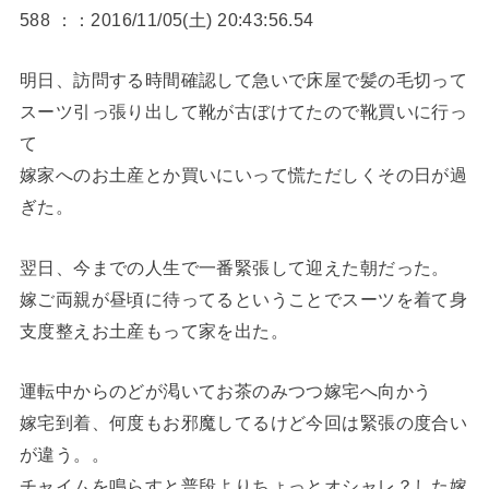
588 ：：2016/11/05(土) 20:43:56.54
明日、訪問する時間確認して急いで床屋で髪の毛切って
スーツ引っ張り出して靴が古ぼけてたので靴買いに行っ
て
嫁家へのお土産とか買いにいって慌ただしくその日が過
ぎた。
翌日、今までの人生で一番緊張して迎えた朝だった。
嫁ご両親が昼頃に待ってるということでスーツを着て身
支度整えお土産もって家を出た。
運転中からのどが渇いてお茶のみつつ嫁宅へ向かう
嫁宅到着、何度もお邪魔してるけど今回は緊張の度合い
が違う。。
チャイムを鳴らすと普段よりちょっとオシャレ？した嫁