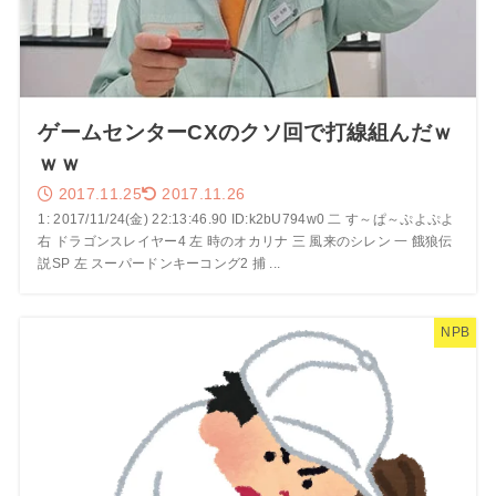
ゲームセンターCXのクソ回で打線組んだｗ
ｗｗ
2017.11.25
2017.11.26
1: 2017/11/24(金) 22:13:46.90 ID:k2bU794w0 二 す～ぱ～ぷよぷよ
右 ドラゴンスレイヤー4 左 時のオカリナ 三 風来のシレン 一 餓狼伝
説SP 左 スーパードンキーコング2 捕 ...
NPB