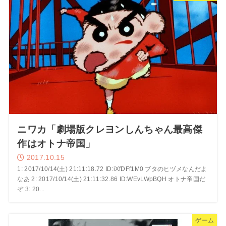
ニワカ「劇場版クレヨンしんちゃん最高傑
作はオトナ帝国」
2017.10.15
1: 2017/10/14(土) 21:11:18.72 ID:iXfDFf1M0 ブタのヒヅメなんだよ
なあ 2: 2017/10/14(土) 21:11:32.86 ID:WEvLWpBQH オトナ帝国だ
ぞ 3: 20...
ゲーム