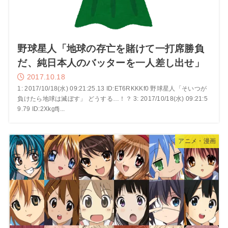
野球星人「地球の存亡を賭けて一打席勝負
だ、純日本人のバッターを一人差し出せ」
2017.10.18
1: 2017/10/18(水) 09:21:25.13 ID:ET6RKKKf0 野球星人「そいつが
負けたら地球は滅ぼす」 どうする…！？ 3: 2017/10/18(水) 09:21:5
9.79 ID:2Xkgffj...
アニメ・漫画