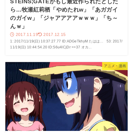
STEINS;GATEがもし最近作られたとした
ら…牧瀬紅莉栖「やめたれw」「あガガイ
のガイw」「ジャアアアアｗｗｗ」「ち～
んｗ」
2017.11.19
2017.12.15
1: 2017/11/19(日) 10:37:27.77 ID:ADGeTkhyM たはは… 53: 2017/
11/19(日) 10:44:54.20 ID:S6u4lCjDr >>37 オカ...
アニメ・漫画