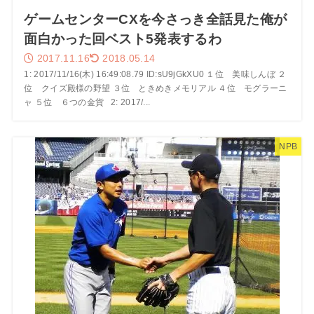
ゲームセンターCXを今さっき全話見た俺が
面白かった回ベスト5発表するわ
2017.11.16
2018.05.14
1: 2017/11/16(木) 16:49:08.79 ID:sU9jGkXU0 １位 美味しんぼ ２
位 クイズ殿様の野望 ３位 ときめきメモリアル ４位 モグラーニ
ャ ５位 ６つの金貨 2: 2017/...
NPB