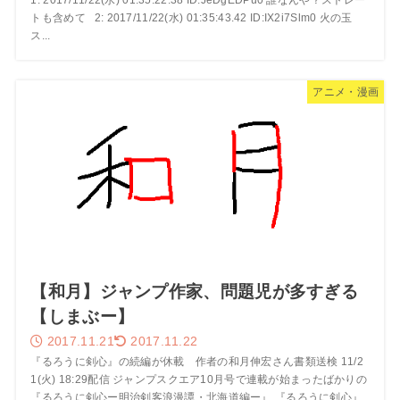
1: 2017/11/22(水) 01:35:22.38 ID:JeDgEDPu0 誰なんや？ストレー
トも含めて 2: 2017/11/22(水) 01:35:43.42 ID:IX2i7Slm0 火の玉
ス...
アニメ・漫画
【和月】ジャンプ作家、問題児が多すぎる
【しまぶー】
2017.11.21
2017.11.22
『るろうに剣心』の続編が休載 作者の和月伸宏さん書類送検 11/2
1(火) 18:29配信 ジャンプスクエア10月号で連載が始まったばかりの
『るろうに剣心ー明治剣客浪漫譚・北海道編ー』 『るろうに剣心』