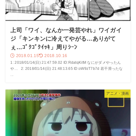
上司「ワイ、なんか一発芸やれ」ワイガイ
ジ「キンキンに冷えてやがる…ありがて
ぇ…ｺﾞｸｺﾞｸｲｯｷ」周りｼｰﾝ
2018.01.15
2018.10.16
1: 2018/01/14(日) 21:47:59.02 ID:RdatqKitM なにがダメやったん
や… 2: 2018/01/14(日) 21:48:13.65 ID:oW9zT7b7d 若干滑ったな
...
アニメ・漫画