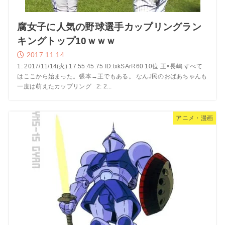
腐女子に人気の野球選手カップリングラン
キングトップ10ｗｗｗ
2017.11.14
1: 2017/11/14(火) 17:55:45.75 ID:txkSArR60 10位 王×長嶋 すべて
はここから始まった。張本→王でもある。 なんJ民のおばあちゃんも
一度は萌えたカップリング 2: 2...
アニメ・漫画