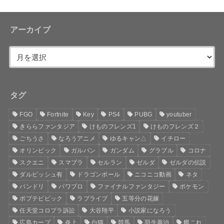
アーカイブ
タグ
FGO
Fortnite
Key
PS4
PUBG
youtuber
きららファンタジア
けものフレンズ1
けものフレンズ２
ごちうさ
なろうアニメ
ゆるキャン△
イチロー
オリンピック
ガルパン
ガンダム
グラブル
コロナ
スクエニ
スマブラ
セルラン
ゼルダ
ゼルダの伝説
ダルビッシュ有
ドラゴンボール
ニコニコ動画
ネタ
バンドリ
パワプロ
ファイナルファンタジー
ポケモン
ポプテピピック
ラブライブ
五等分の花嫁
任天堂コロプラ訴訟
大谷翔平
小説家になろう
広島カープ
炎上
白猫
競馬
羽生善治
艦これ