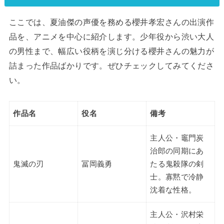
ここでは、夏油傑の声優を務める櫻井孝宏さんの出演作
品を、アニメを中心に紹介します。少年役から渋い大人
の男性まで、幅広い役柄を演じ分ける櫻井さんの魅力が
詰まった作品ばかりです。ぜひチェックしてみてくださ
い。
作品名
役名
備考
主人公・竈門炭
治郎の同期にあ
鬼滅の刃
冨岡義勇
たる鬼殺隊の剣
士。寡黙で冷静
沈着な性格。
主人公・沢村栄