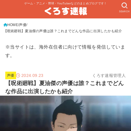
ゲーム・アニメ・野球・YouTuberなどのまとめブログです！
SEARCH
HOME
声優
【呪術廻戦】夏油傑の声優は誰？これまでどんな作品に出演したかも紹介
※当サイトは、海外在住者に向けて情報を発信していま
す。
2024.09.23
くろす速報管理人
声優
【呪術廻戦】夏油傑の声優は誰？これまでどん
な作品に出演したかも紹介