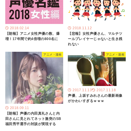
2018.02.14
2018.11.12
【朗報】アニメ女性声優の数、爆
【悲報】女性声優さん、マルチツ
増！17年間で約4倍増の800名に
ールプレイヤーじゃないと生き残
れない
アニメ・漫画
アニメ・漫画
2017.11.13
2017.11.18
声優、上坂すみれさんの最新画像
がかわいすぎるｗｗｗ
2018.09.11
【朗報】声優の内田真礼さんと内
田さんに見とれてネット激突のSB
福田秀平選手の対談が実現する