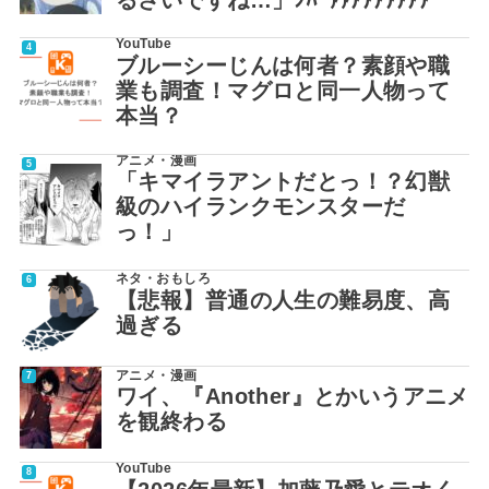
るさいですね…」ﾝﾊﾞｧｧｱｱｱｱｱｱｱ
YouTube
ブルーシーじんは何者？素顔や職
業も調査！マグロと同一人物って
本当？
アニメ・漫画
「キマイラアントだとっ！？幻獣
級のハイランクモンスターだ
っ！」
ネタ・おもしろ
【悲報】普通の人生の難易度、高
過ぎる
アニメ・漫画
ワイ、『Another』とかいうアニメ
を観終わる
YouTube