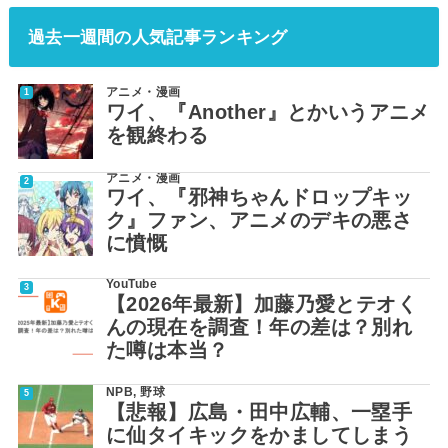
過去一週間の人気記事ランキング
アニメ・漫画
ワイ、『Another』とかいうアニメ
を観終わる
アニメ・漫画
ワイ、『邪神ちゃんドロップキッ
ク』ファン、アニメのデキの悪さ
に憤慨
YouTube
【2026年最新】加藤乃愛とテオく
んの現在を調査！年の差は？別れ
た噂は本当？
NPB
,
野球
【悲報】広島・田中広輔、一塁手
に仙タイキックをかましてしまう