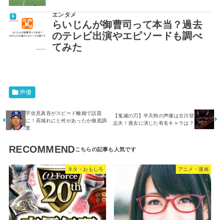
エンタメ
らいじんが御曹司って本当？過去
のテレビ出演やエピソードも調べ
てみた
声優
宇佐見真吾がスピード離婚で話題
【鬼滅の刃】半天狗の声優は古川登
に！高城れにと何があったか徹底調
志夫！過去に演じた有名キャラは？
査
RECOMMEND
ネタ・おもしろ
アニメ・漫画