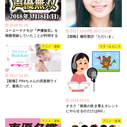
2018.01.19
コーエーテクモが『声優無双』を
2017.10.06
2017.10.07
商標登録していたことが判明する
【朗報】種田梨沙「ただいま」
アニメ・漫画
ネタ・おもしろ
2017.12.03
【朗報】Pileちゃんの武道館ライ
ブ、最高だった！
2019.05.29
オタク「映画の吹き替えタレント
にやらせるのだけはNG」
アニメ・漫画
アニメ・漫画