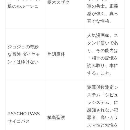
枢木スザク
逆のルルーシュ
軍の兵士。正義
感が強く、真っ
直ぐな性格。
人気漫画家。ス
タンド使いであ
ジョジョの奇妙
り、その能力は
な冒険 ダイヤモ
岸辺露伴
「相手の記憶を
ンドは砕けない
読み取り、本に
する」こと。
犯罪係数測定シ
ステム「シビュ
ラシステム」に
感知されない犯
PSYCHO-PASS
槙島聖護
罪者。高いカリ
サイコパス
スマ性と知性を