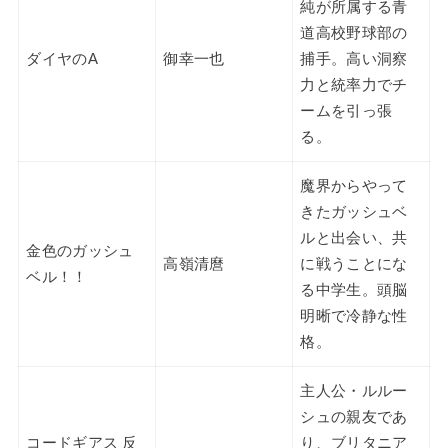
純が所属する青
道高校野球部の
ダイヤのA
御幸一也
捕手。高い洞察
力と統率力でチ
ームを引っ張
る。
魔界からやって
きたガッシュベ
ルと出会い、共
金色のガッシュ
高嶺清麿
に戦うことにな
ベル！！
る中学生。頭脳
明晰で冷静な性
格。
主人公・ルルー
シュの親友であ
コードギアス 反
り、ブリタニア