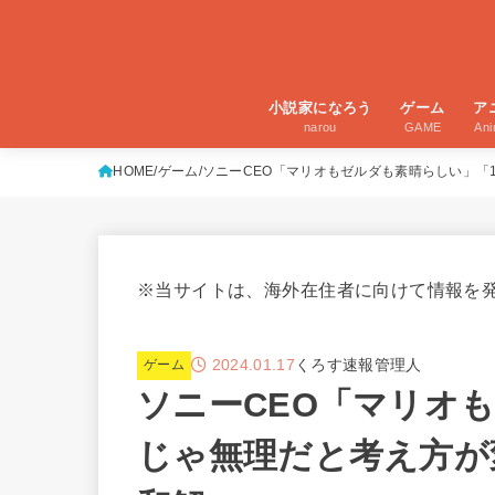
小説家になろう
ゲーム
ア
narou
GAME
An
HOME
ゲーム
ソニーCEO「マリオもゼルダも素晴らしい」「
※当サイトは、海外在住者に向けて情報を
2024.01.17
くろす速報管理人
ゲーム
ソニーCEO「マリオ
じゃ無理だと考え方が