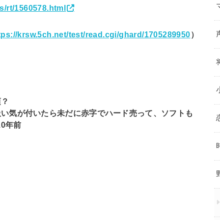
s/rt/1560578.html
tps://krsw.5ch.net/test/read.cgi/ghard/1705289950
）
頃？
扱い気が付いたら未だに赤字でハード売って、ソフトも
0年前