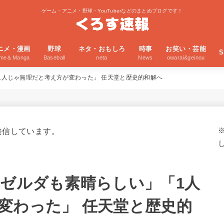
ゲーム・アニメ・野球・YouTuberなどのまとめブログです！
ニメ・漫画
野球
ネタ・おもしろ
時事
お笑い・芸能
S
ime＆Manga
Baseball
neta
News
owarai&geinou
1人じゃ無理だと考え方が変わった」 任天堂と歴史的和解へ
発信しています。
もゼルダも素晴らしい」「1人
変わった」 任天堂と歴史的