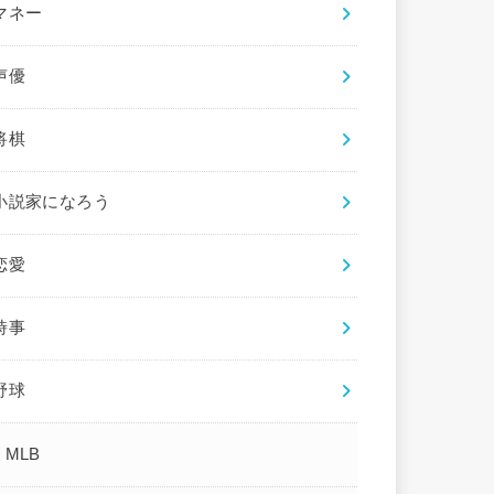
マネー
声優
将棋
小説家になろう
恋愛
時事
野球
MLB