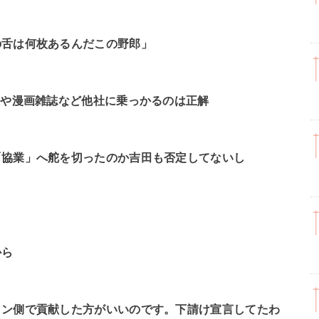
の舌は何枚あるんだこの野郎」
堂や漫画雑誌など他社に乗っかるのは正解
「協業」へ舵を切ったのか吉田も否定してないし
から
ョン側で貢献した方がいいのです。下請け宣言してたわ