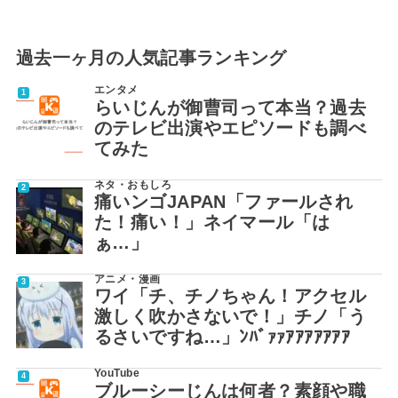
過去一ヶ月の人気記事ランキング
エンタメ
らいじんが御曹司って本当？過去
のテレビ出演やエピソードも調べ
てみた
ネタ・おもしろ
痛いンゴJAPAN「ファールされ
た！痛い！」ネイマール「は
ぁ…」
アニメ・漫画
ワイ「チ、チノちゃん！アクセル
激しく吹かさないで！」チノ「う
るさいですね…」ﾝﾊﾞｧｧｱｱｱｱｱｱｱ
YouTube
ブルーシーじんは何者？素顔や職