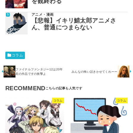
を観終わる
アニメ・漫画
【悲報】イキリ鯖太郎アニメさ
ん、普通につまらない
コラム
ファイナルファンタジー12は20年
みんなの怖い話きかせてくれーー
前の作品ですの衝撃よ
RECOMMEND
コラム
コラム