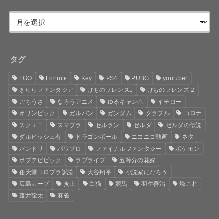
タグ
FGO
Fortnite
Key
PS4
PUBG
youtuber
きららファンタジア
けものフレンズ1
けものフレンズ２
ごちうさ
なろうアニメ
ゆるキャン△
イチロー
オリンピック
ガルパン
ガンダム
グラブル
コロナ
スクエニ
スマブラ
セルラン
ゼルダ
ゼルダの伝説
ダルビッシュ有
ドラゴンボール
ニコニコ動画
ネタ
バンドリ
パワプロ
ファイナルファンタジー
ポケモン
ポプテピピック
ラブライブ
五等分の花嫁
任天堂コロプラ訴訟
大谷翔平
小説家になろう
広島カープ
炎上
白猫
競馬
羽生善治
艦これ
藤井聡太
麻雀