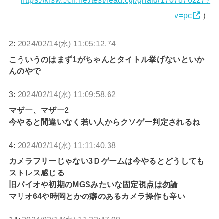
https://krsw.5ch.net/test/read.cgi/ghard/1707876227?
v=pc
）
2:
2024/02/14(水) 11:05:12.74
こういうのはまず1がちゃんとタイトル挙げないといか
んのやで
3:
2024/02/14(水) 11:09:58.62
マザー、マザー2
今やると間違いなく若い人からクソゲー判定されるね
4:
2024/02/14(水) 11:11:40.38
カメラフリーじゃない3Ｄゲームは今やるとどうしても
ストレス感じる
旧バイオや初期のMGSみたいな固定視点は勿論
マリオ64や時岡とかの癖のあるカメラ操作も辛い