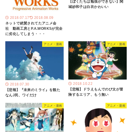
【ぼくたちは勉強ができない】関
城紗和子は白衣かわいい
2018.07.17
2018.08.09
ネットで絶賛されてたアニメ会
社 動画工房とP.A.WORKSが完全
に劣化してしまう・・・
アニメ・漫画
アニメ・漫画
2018.10.22
2018.07.30
【悲報】ドラえもんでのび太が冒
【悲報】『未来のミライ』を観た
険するエリア、もう無い
なんJ民、ワイだけ
アニメ・漫画
アニメ・漫画