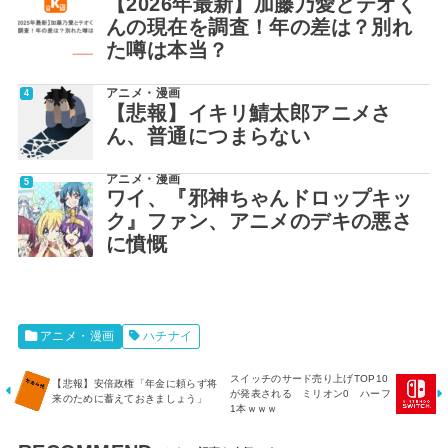
【2026年最新】加藤乃愛とテオく
んの現在を調査！年の差は？別れ
た噂は本当？
アニメ・漫画
【悲報】イキリ鯖太郎アニメさ
ん、普通につまらない
アニメ・漫画
ワイ、『邪神ちゃんドロップキッ
ク』ファン、アニメのデキの悪さ
に憤慨
アニメ・漫画
ハチナイ
スイッチのサード売り上げTOP10
【悲報】安倍政権「年金に頼らず将
が発表される ミリオン0 ハーフ
来のために蓄えておきましょう」
1本ｗｗｗ