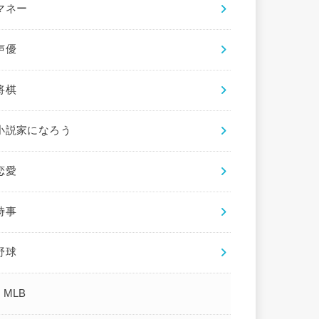
マネー
声優
将棋
小説家になろう
恋愛
時事
野球
MLB