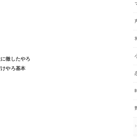
役に徹したやろ
だけやろ基本