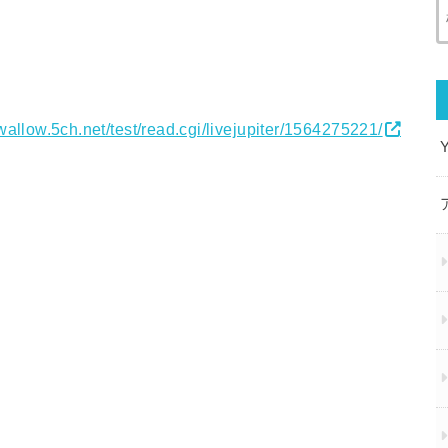
swallow.5ch.net/test/read.cgi/livejupiter/1564275221/