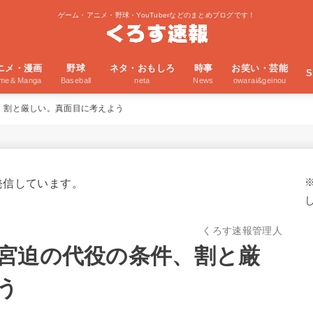
ゲーム・アニメ・野球・YouTuberなどのまとめブログです！
ニメ・漫画
野球
ネタ・おもしろ
時事
お笑い・芸能
S
ime＆Manga
Baseball
neta
News
owarai&geinou
、割と厳しい。真面目に考えよう
発信しています。
くろす速報管理人
宮迫の代役の条件、割と厳
う