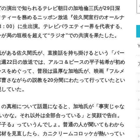
の演出で知られるテレビ朝日の加地倫三氏が29日深
リティーを務めるニッポン放送『佐久間宣行のオールナ
3：00）に生出演。テレビバラエティー界を代表する、
が局の垣根を超えて“ラジオ”での共演を果たした。
流がある佐久間氏が、直接話を持ち掛けるという「パー
週22日の放送では、アルコ＆ピースの平子祐希が初め
ンスをめぐって、普段は温厚な加地氏が、映画『フルメ
曹さながらの説教を20分間にわたって行っていたとい
現していた。
」の真相について話題になると、加地氏が「事実じゃな
らいかな。それ以外は全部合っている」と笑顔で告白。
平子る』っていうんでしょ。普通の人が聞いてもわから
素材を見直したら、カニクリームコロッケが熱いってい