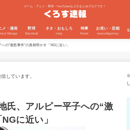
ゲーム・アニメ・野球・YouTuberなどのまとめブログです！
ニメ・漫画
野球
ネタ・おもしろ
時事
お笑い・芸能
S
ime＆Manga
Baseball
neta
News
owarai&geinou
への“激怒事件”の真相明かす「NGに近い」
発信しています。
地氏、アルピー平子への“激
「NGに近い」