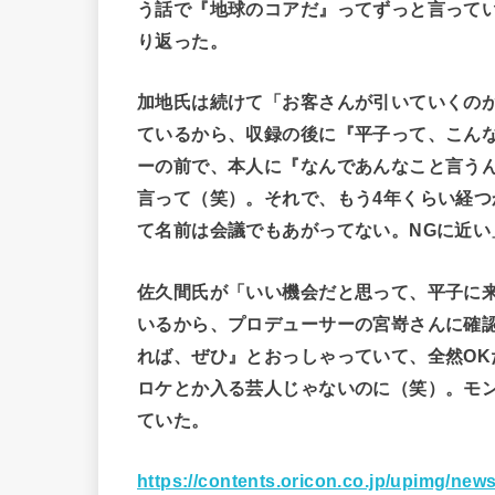
う話で『地球のコアだ』ってずっと言って
り返った。
加地氏は続けて「お客さんが引いていくの
ているから、収録の後に『平子って、こん
ーの前で、本人に『なんであんなこと言う
言って（笑）。それで、もう4年くらい経
て名前は会議でもあがってない。NGに近い
佐久間氏が「いい機会だと思って、平子に来
いるから、プロデューサーの宮嵜さんに確
れば、ぜひ』とおっしゃっていて、全然O
ロケとか入る芸人じゃないのに（笑）。モ
ていた。
https://contents.oricon.co.jp/upimg/n