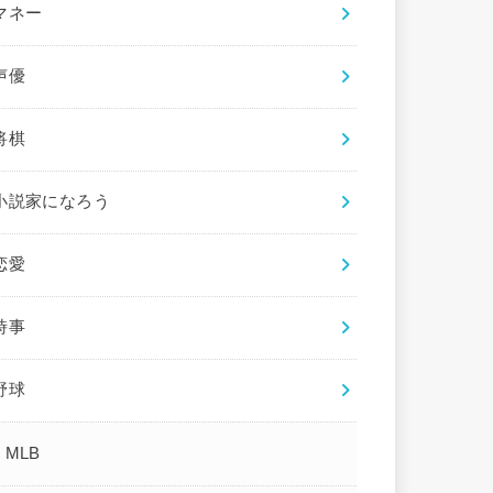
マネー
声優
将棋
小説家になろう
恋愛
時事
野球
MLB