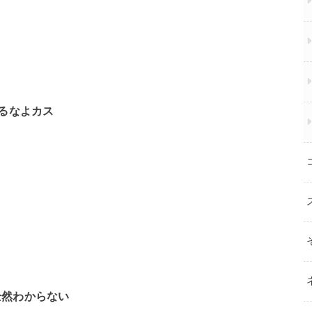
くるなよカス
全然わからない