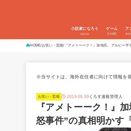
小説家になろう
ゲーム
ア
narou
GAME
An
HOME
お笑い・芸能
『アメトーーク！』加地氏、アルピー平子
※当サイトは、海外在住者に向けて情報を
2019.05.30
くろす速報管理人
お笑い・芸能
『アメトーーク！』加
怒事件”の真相明かす