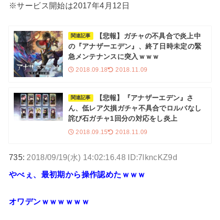
※サービス開始は2017年4月12日
【悲報】ガチャの不具合で炎上中
関連記事
の『アナザーエデン』、終了日時未定の緊
急メンテナンスに突入ｗｗｗ
2018.09.18
2018.11.09
【悲報】『アナザーエデン』さ
関連記事
ん、低レア欠損ガチャ不具合でロルバなし
詫び石ガチャ1回分の対応をし炎上
2018.09.15
2018.11.09
735:
2018/09/19(水) 14:02:16.48 ID:7lkncKZ9d
やべぇ、最初期から操作認めたｗｗｗ
オワデンｗｗｗｗｗｗ