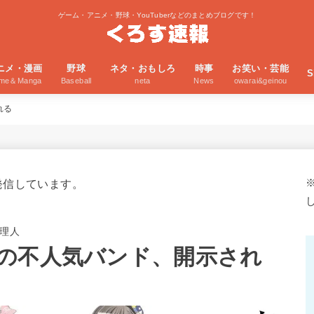
ゲーム・アニメ・野球・YouTuberなどのまとめブログです！
ニメ・漫画
野球
ネタ・おもしろ
時事
お笑い・芸能
S
ime＆Manga
Baseball
neta
News
owarai&geinou
れる
発信しています。
理人
の不人気バンド、開示され