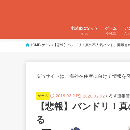
小説家になろう
ゲーム
ア
narou
GAME
An
HOME
ゲーム
【悲報】バンドリ！真の不人気バンド、開示さ
※当サイトは、海外在住者に向けて情報を
2019.03.21
くろす速報管
2020.02.02
ゲーム
【悲報】バンドリ！真
る