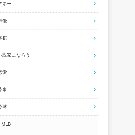
マネー
声優
将棋
小説家になろう
恋愛
時事
野球
MLB