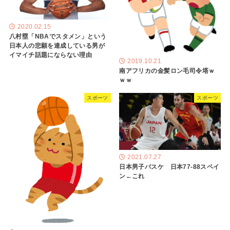
2020.02.15
八村塁「NBAでスタメン」という
日本人の悲願を達成している男が
イマイチ話題にならない理由
2019.10.21
南アフリカの金髪ロン毛司令塔ｗ
ｗｗ
スポーツ
スポーツ
2021.07.27
日本男子バスケ 日本77-88スペイ
ン←これ