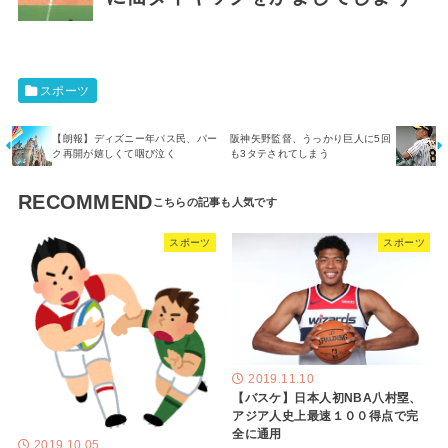
スポーツ
【朗報】ディズニー年パス民、パー
阪神矢野監督、うっかり巨人に5回
ク再開が嬉しくて咽び泣く
も3タテされてしまう
RECOMMEND
スポーツ
スポーツ
2019.11.10
【バスケ】日本人初NBA八村塁、
アジア人史上最速１００得点で完
全に通用
2019.10.05