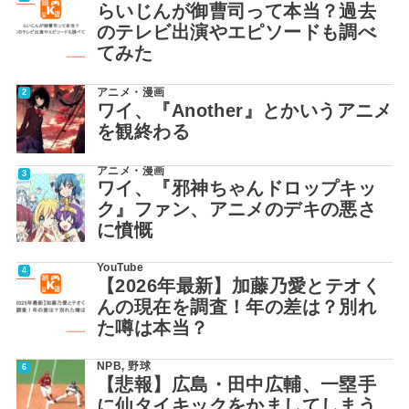
らいじんが御曹司って本当？過去
のテレビ出演やエピソードも調べ
てみた
アニメ・漫画
ワイ、『Another』とかいうアニメ
を観終わる
アニメ・漫画
ワイ、『邪神ちゃんドロップキッ
ク』ファン、アニメのデキの悪さ
に憤慨
YouTube
【2026年最新】加藤乃愛とテオく
んの現在を調査！年の差は？別れ
た噂は本当？
NPB
,
野球
【悲報】広島・田中広輔、一塁手
に仙タイキックをかましてしまう