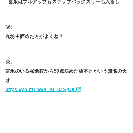
冨永はプルアップもステップバックスリーも入るし
36:
丸坊主辞めた方がよくね？
38:
冨永のいる強豪校から58点決めた橋本とかいう無名の天
才
https://youtu.be/V1Ki_8ZSgQ0