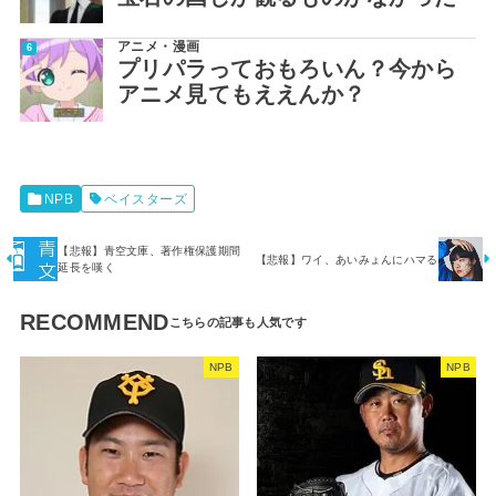
アニメ・漫画
プリパラっておもろいん？今から
アニメ見てもええんか？
NPB
ベイスターズ
【悲報】青空文庫、著作権保護期間
【悲報】ワイ、あいみょんにハマる
延長を嘆く
RECOMMEND
NPB
NPB