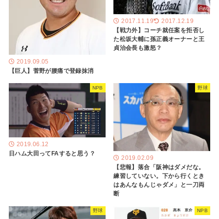
2017.11.19
2017.12.19
【戦力外】コーチ就任案を拒否し
た松坂大輔に孫正義オーナーと王
貞治会長も激怒？
2019.09.05
【巨人】菅野が腰痛で登録抹消
NPB
野球
2019.06.12
日ハム大田ってFAすると思う？
2019.02.09
【悲報】落合「阪神はダメだな。
練習していない。下から行くとき
はあんなもんじゃダメ」と一刀両
断
野球
NPB