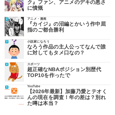
ク』ファン、アニメのデキの悪さ
に憤慨
アニメ・漫画
『カイジ』の沼編とかいう作中屈
指のご都合勝利
小説家になろう
なろう作品の主人公ってなんで誰
に対してもタメ口なの？
スポーツ
超正確なNBAポジション別歴代
TOP10を作ったで
YouTube
【2026年最新】加藤乃愛とテオく
んの現在を調査！年の差は？別れ
た噂は本当？