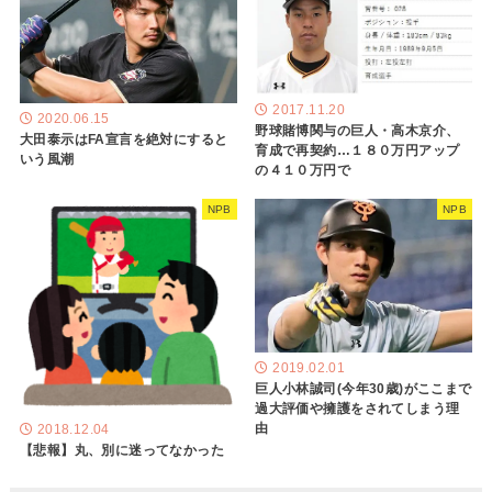
2017.11.20
2020.06.15
野球賭博関与の巨人・高木京介、
大田泰示はFA宣言を絶対にすると
育成で再契約…１８０万円アップ
いう風潮
の４１０万円で
NPB
NPB
2019.02.01
巨人小林誠司(今年30歳)がここまで
過大評価や擁護をされてしまう理
由
2018.12.04
【悲報】丸、別に迷ってなかった