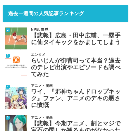
過去一週間の人気記事ランキング
NPB
,
野球
【悲報】広島・田中広輔、一塁手
に仙タイキックをかましてしまう
エンタメ
らいじんが御曹司って本当？過去
のテレビ出演やエピソードも調べ
てみた
アニメ・漫画
ワイ、『邪神ちゃんドロップキッ
ク』ファン、アニメのデキの悪さ
に憤慨
アニメ・漫画
【悲報】今期アニメ、割とマジで
宝石の国しか観るものがなかった