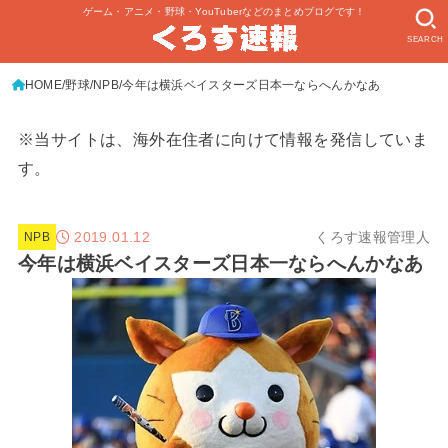
ゲーム・アニメ・野球・YouTuberなどのまとめブログです！
SEARCH
HOME
野球
NPB
今年は横浜ベイスターズ日本一ならへんかなあ
※当サイトは、海外在住者に向けて情報を発信していま
す。
2019.01.12
くろす速報管理人
NPB
今年は横浜ベイスターズ日本一ならへんかなあ