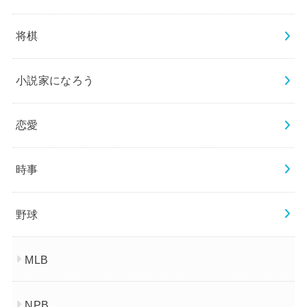
将棋
小説家になろう
恋愛
時事
野球
MLB
NPB