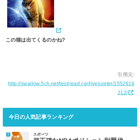
この猫は出てくるのかね?
引用元:
http://swallow.5ch.net/test/read.cgi/livejupiter/1552616
212/
今日の人気記事ランキング
スポーツ