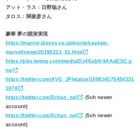
アット・ラス：日野聡さん
タロス：関俊彦さん
豪華 夢の競演実現
https://marvel.disney.co.jp/movie/captain-
marvel/news/20190221_01.html
https://pbs.twimg.com/media/Dz4XablV4AAdESC.p
ng
https://twitter.com/AVG_JP/status/109834176454331
1874
https://twitter.com/5chan_nel
(5ch newer
account)
https://twitter.com/5chan_nel
(5ch newer
account)