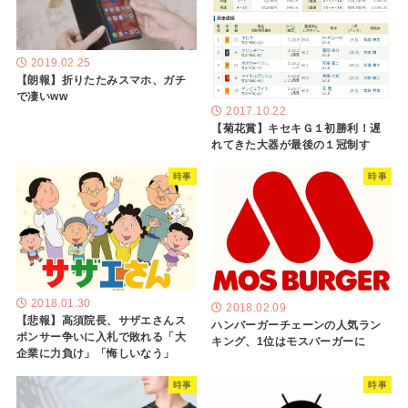
2019.02.25
【朗報】折りたたみスマホ、ガチ
で凄いww
2017.10.22
【菊花賞】キセキＧ１初勝利！遅
れてきた大器が最後の１冠制す
時事
時事
2018.01.30
2018.02.09
【悲報】高須院長、サザエさんス
ハンバーガーチェーンの人気ラン
ポンサー争いに入札で敗れる「大
キング、1位はモスバーガーに
企業に力負け」「悔しいなう」
時事
時事