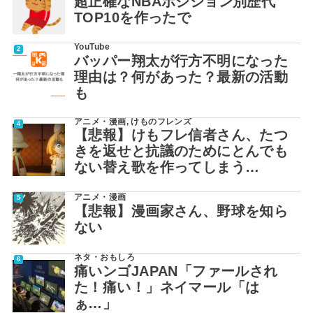
超正確なNBAポジション別歴代
TOP10を作ったで
YouTube
バッパー翔太が行方不明になった
理由は？何があった？最新の活動
も
アニメ・漫画
,
けものフレンズ
【悲報】けもフレ信者さん、たつ
きを返せと抗議のためにとんでも
ない替え歌を作ってしまう…
アニメ・漫画
【悲報】漫画家さん、野球を知ら
ない
ネタ・おもしろ
痛いンゴJAPAN「ファールされ
た！痛い！」ネイマール「は
ぁ…」