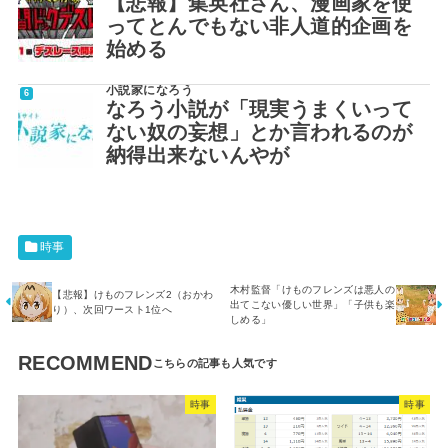
【悲報】集英社さん、漫画家を使
ってとんでもない非人道的企画を
始める
小説家になろう
なろう小説が「現実うまくいって
ない奴の妄想」とか言われるのが
納得出来ないんやが
時事
木村監督「けものフレンズは悪人の
【悲報】けものフレンズ2（おかわ
出てこない優しい世界」「子供も楽
り）、次回ワースト1位へ
しめる」
RECOMMEND
時事
時事