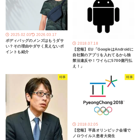
2025.02.03
2026.03.17
ボディバッグのメンズはもうダサ
2018.07.18
い？その理由やダサく見えないポ
【悲報】EU「GoogleはAndroidに
イントも紹介
自社製のアプリを入れてるから独
禁法違反や！ワイらに5700億円払
え！」
時事
時事
2018.02.05
【悲報】平昌オリンピック会場で
ノロウイルス患者大発生