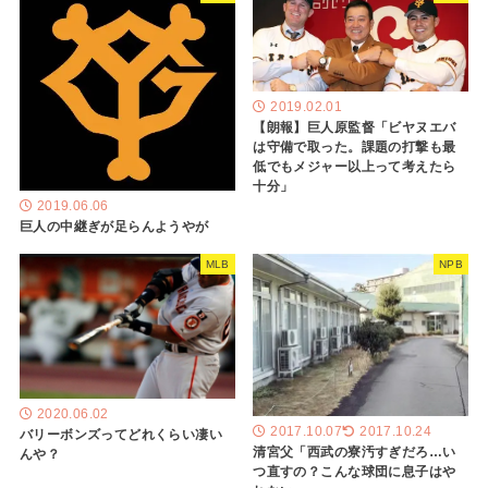
2019.02.01
【朗報】巨人原監督「ビヤヌエバ
は守備で取った。課題の打撃も最
低でもメジャー以上って考えたら
十分」
2019.06.06
巨人の中継ぎが足らんようやが
MLB
NPB
2020.06.02
2017.10.07
2017.10.24
バリーボンズってどれくらい凄い
清宮父「西武の寮汚すぎだろ…い
んや？
つ直すの？こんな球団に息子はや