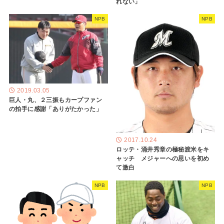
れない」
NPB
NPB
2019.03.05
巨人・丸、２三振もカープファン
の拍手に感謝「ありがたかった」
2017.10.24
ロッテ・涌井秀章の極秘渡米をキ
ャッチ メジャーへの思いを初め
て激白
NPB
NPB