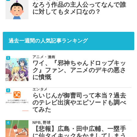
なろう作品の主人公ってなんで誰
に対してもタメ口なの？
過去一週間の人気記事ランキング
アニメ・漫画
ワイ、『邪神ちゃんドロップキッ
ク』ファン、アニメのデキの悪さ
に憤慨
エンタメ
らいじんが御曹司って本当？過去
のテレビ出演やエピソードも調べ
てみた
NPB
,
野球
【悲報】広島・田中広輔、一塁手
に仙タイキックをかましてしまう