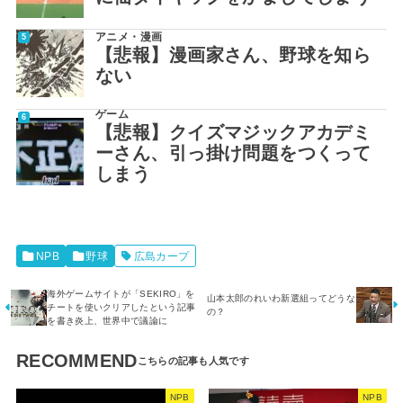
アニメ・漫画
【悲報】漫画家さん、野球を知ら
ない
ゲーム
【悲報】クイズマジックアカデミ
ーさん、引っ掛け問題をつくって
しまう
NPB
野球
広島カープ
海外ゲームサイトが「SEKIRO」を
山本太郎のれいわ新選組ってどうな
チートを使いクリアしたという記事
の？
を書き炎上、世界中で議論に
RECOMMEND
NPB
NPB