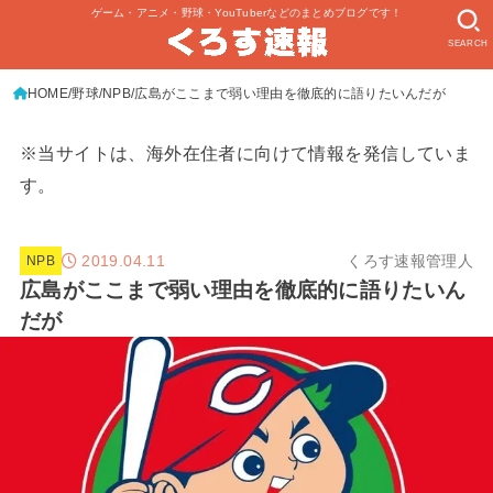
ゲーム・アニメ・野球・YouTuberなどのまとめブログです！
SEARCH
HOME
野球
NPB
広島がここまで弱い理由を徹底的に語りたいんだが
※当サイトは、海外在住者に向けて情報を発信していま
す。
2019.04.11
くろす速報管理人
NPB
広島がここまで弱い理由を徹底的に語りたいん
だが