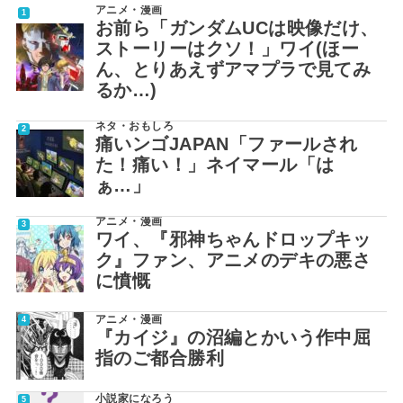
アニメ・漫画
お前ら「ガンダムUCは映像だけ、
ストーリーはクソ！」ワイ(ほー
ん、とりあえずアマプラで見てみ
るか…)
ネタ・おもしろ
痛いンゴJAPAN「ファールされ
た！痛い！」ネイマール「は
ぁ…」
アニメ・漫画
ワイ、『邪神ちゃんドロップキッ
ク』ファン、アニメのデキの悪さ
に憤慨
アニメ・漫画
『カイジ』の沼編とかいう作中屈
指のご都合勝利
小説家になろう