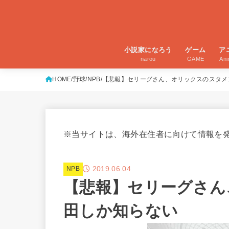
小説家になろう
ゲーム
ア
narou
GAME
An
HOME
野球
NPB
【悲報】セリーグさん、オリックスのスタメ
※当サイトは、海外在住者に向けて情報を
2019.06.04
NPB
【悲報】セリーグさん
田しか知らない