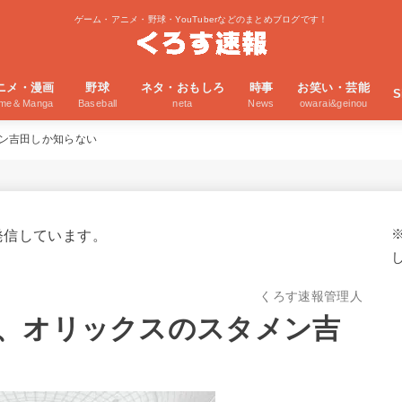
ゲーム・アニメ・野球・YouTuberなどのまとめブログです！
ニメ・漫画
野球
ネタ・おもしろ
時事
お笑い・芸能
S
ime＆Manga
Baseball
neta
News
owarai&geinou
ン吉田しか知らない
発信しています。
くろす速報管理人
、オリックスのスタメン吉