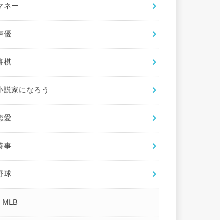
マネー
声優
将棋
小説家になろう
恋愛
時事
野球
MLB