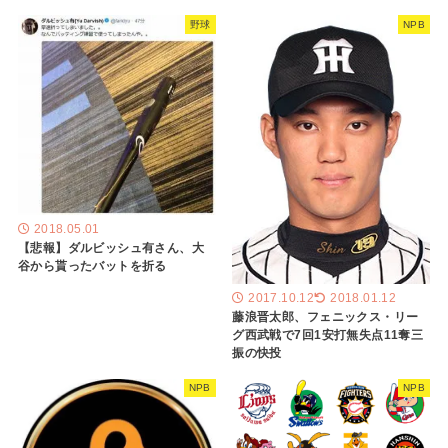
野球
NPB
2018.05.01
【悲報】ダルビッシュ有さん、大
谷から貰ったバットを折る
2017.10.12
2018.01.12
藤浪晋太郎、フェニックス・リー
グ西武戦で7回1安打無失点11奪三
振の快投
NPB
NPB