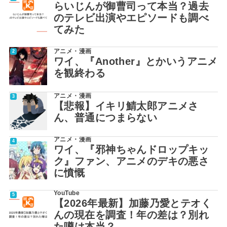
らいじんが御曹司って本当？過去
のテレビ出演やエピソードも調べ
てみた
アニメ・漫画
ワイ、『Another』とかいうアニメ
を観終わる
アニメ・漫画
【悲報】イキリ鯖太郎アニメさ
ん、普通につまらない
アニメ・漫画
ワイ、『邪神ちゃんドロップキッ
ク』ファン、アニメのデキの悪さ
に憤慨
YouTube
【2026年最新】加藤乃愛とテオく
んの現在を調査！年の差は？別れ
た噂は本当？