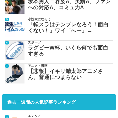
坂本勇人＝容姿A、実績A、ファン
への対応A、コミュ力A
小説家になろう
「転スラはテンプレなろう！面白
くない！」ワイ「へー」→
スポーツ
ラグビーW杯、いくら何でも面白
すぎる
アニメ・漫画
【悲報】イキリ鯖太郎アニメさ
ん、普通につまらない
過去一週間の人気記事ランキング
エンタメ