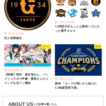
2017.10.09
12球団今年もっとも期待ハズレだ
った選手ｗｗｗ
2018.12.06
巨人岩隈誕生
ゲーム
NPB
2018.08.17
【朗報】西武・森友哉さん、バン
ドリコラボで声優・愛美さんのス
2017.10.27
イングを見てご満悦
識者 「カープが弱いから負けた
CS制度変更不要」
ABOUT US