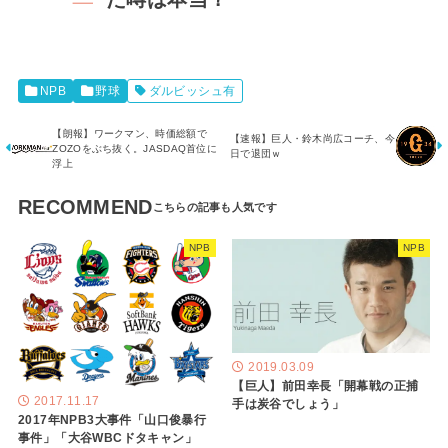
NPB
野球
ダルビッシュ有
【朗報】ワークマン、時価総額で
【速報】巨人・鈴木尚広コーチ、今
ZOZOをぶち抜く。JASDAQ首位に
日で退団ｗ
浮上
RECOMMEND
NPB
NPB
2019.03.09
【巨人】前田幸長「開幕戦の正捕
2017.11.17
手は炭谷でしょう」
2017年NPB3大事件「山口俊暴行
事件」「大谷WBCドタキャン」