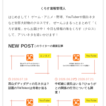
くろす速報管理人
はじめまして！ ゲーム・アニメ・野球、YouTuberや面白ネタ
など全部大好物のクロスです。 ぜーんぶまるっとまとめて「く
ろす速報」からお届け中！ 今日も情報の海をくろす（クロス）
して、アツいネタを追いかけます！
NEW POST
エンタメ
YouTube
2026.07.19
2026.06.28
2026.07.21
西山ダディダディの元ネタは？
中町綾に彼氏はいる？ひゅうが
話題のTikTokerは何者か迫る
との関係の行方についても調
査！
YouTube
YouTube