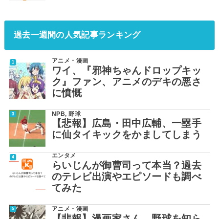
過去一週間の人気記事ランキング
アニメ・漫画
ワイ、『邪神ちゃんドロップキッ
ク』ファン、アニメのデキの悪さ
に憤慨
NPB
,
野球
【悲報】広島・田中広輔、一塁手
に仙タイキックをかましてしまう
エンタメ
らいじんが御曹司って本当？過去
のテレビ出演やエピソードも調べ
てみた
アニメ・漫画
【悲報】漫画家さん、野球を知ら