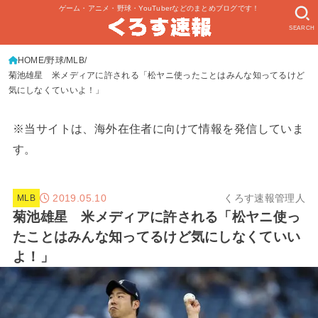
ゲーム・アニメ・野球・YouTuberなどのまとめブログです！
SEARCH
HOME
野球
MLB
菊池雄星 米メディアに許される「松ヤニ使ったことはみんな知ってるけど
気にしなくていいよ！」
※当サイトは、海外在住者に向けて情報を発信していま
す。
2019.05.10
くろす速報管理人
MLB
菊池雄星 米メディアに許される「松ヤニ使っ
たことはみんな知ってるけど気にしなくていい
よ！」