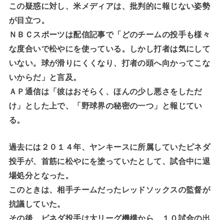
この疑惑に対し、米メディアは、批判的に報じない姿勢
が目立つ。
ＮＢＣスポーツは配信記事で「どのチームの投手も様々
な度合いで松やにを使っている。しかし打者は気にして
いない。球が滑りにくくなり、打者の頭へ向かってこな
いからだ」と言及。
ＡＰ通信は「彼はおそらく、ほんの少し悪さをしただ
け」とした上で、「野球界の秘密の一つ」と報じてい
る。
過去には２０１４年、ヤンキースに所属していたピネダ
投手が、首筋に松やにを塗っていたとして、試合中に退
場処分となった。
このときは、相手チームだったレッドソックスの監督が
抗議していた。
その後、ピネダ投手は大リーグ機構から、１０試合の出