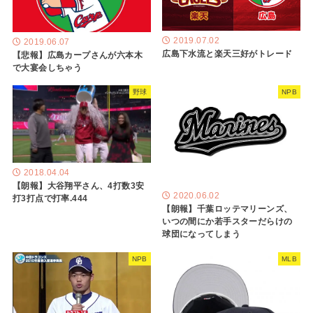
2019.07.02
2019.06.07
広島下水流と楽天三好がトレード
【悲報】広島カープさんが六本木
で大宴会しちゃう
野球
NPB
2018.04.04
【朗報】大谷翔平さん、4打数3安
2020.06.02
打3打点で打率.444
【朗報】千葉ロッテマリーンズ、
いつの間にか若手スターだらけの
球団になってしまう
NPB
MLB