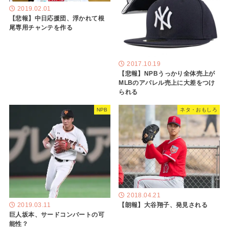
2019.02.01
【悲報】中日応援団、浮かれて根
尾専用チャンテを作る
2017.10.19
【悲報】NPBうっかり全体売上が
MLBのアパレル売上に大差をつけ
られる
NPB
ネタ・おもしろ
2018.04.21
【朗報】大谷翔子、発見される
2019.03.11
巨人坂本、サードコンバートの可
能性？