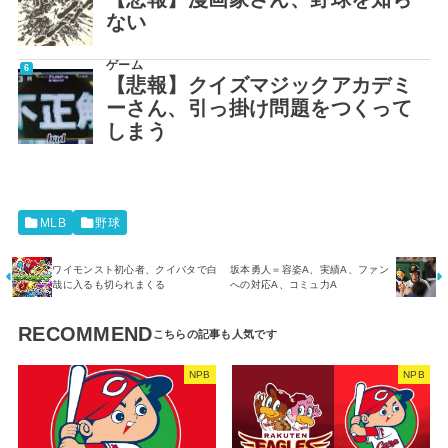
ない
ゲーム
【悲報】クイズマジックアカデミ
ーさん、引っ掛け問題をつくって
しまう
MLB
野球
ワイモンスト初心者、クイバタで白
坂本勇人＝容姿A、実績A、ファン
哉に入るも切られまくる
への対応A、コミュ力A
RECOMMEND
NPB
NPB