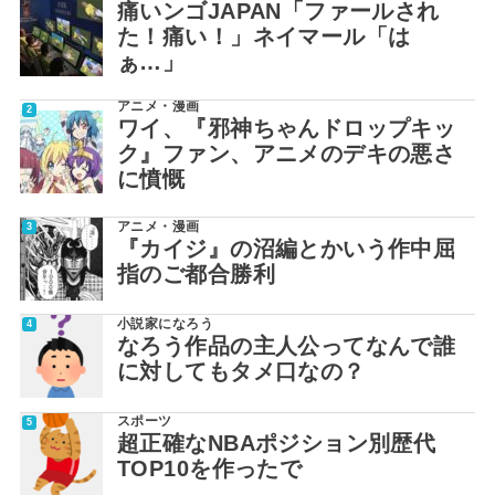
痛いンゴJAPAN「ファールされ
た！痛い！」ネイマール「は
ぁ…」
アニメ・漫画
ワイ、『邪神ちゃんドロップキッ
ク』ファン、アニメのデキの悪さ
に憤慨
アニメ・漫画
『カイジ』の沼編とかいう作中屈
指のご都合勝利
小説家になろう
なろう作品の主人公ってなんで誰
に対してもタメ口なの？
スポーツ
超正確なNBAポジション別歴代
TOP10を作ったで