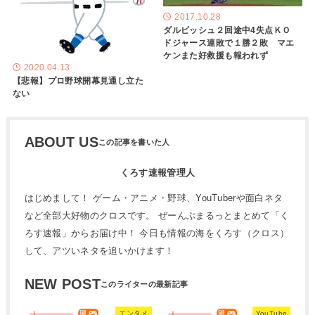
2017.10.28
ダルビッシュ２回途中4失点ＫＯ
ドジャース連敗で１勝２敗 マエ
ケンまた好救援も報われず
2020.04.13
【悲報】プロ野球開幕見通し立た
ない
ABOUT US
くろす速報管理人
はじめまして！ ゲーム・アニメ・野球、YouTuberや面白ネタ
など全部大好物のクロスです。 ぜーんぶまるっとまとめて「く
ろす速報」からお届け中！ 今日も情報の海をくろす（クロス）
して、アツいネタを追いかけます！
NEW POST
エンタメ
YouTube