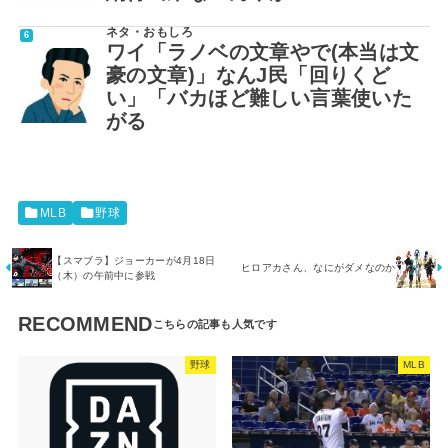
ネタ・おもしろ
ワイ「ラノベの文章やで(本当は文
豪の文章)」なんJ民「回りくど
い」「バカほど難しい言葉使いた
がる
MLB
野球
【スマブラ】ジョーカーが4月18日
ヒロアカさん、なにがダメなのか
（木）の午前中に参戦
RECOMMEND
野球
MLB