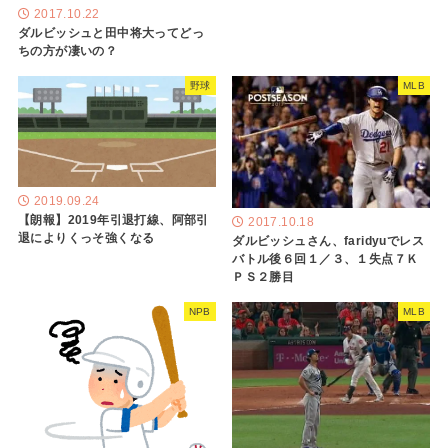
2017.10.22
ダルビッシュと田中将大ってどっ
ちの方が凄いの？
野球
MLB
2019.09.24
【朗報】2019年引退打線、阿部引
2017.10.18
退によりくっそ強くなる
ダルビッシュさん、faridyuでレス
バトル後６回１／３、１失点７Ｋ
ＰＳ２勝目
NPB
MLB