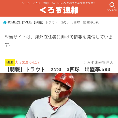
ゲーム・アニメ・野球・YouTuberなどのまとめブログです！
SEARCH
HOME
野球
MLB
【朗報】トラウト 2の0 3四球 出塁率.593
※当サイトは、海外在住者に向けて情報を発信していま
す。
2019.04.17
くろす速報管理人
MLB
【朗報】トラウト 2の0 3四球 出塁率.593