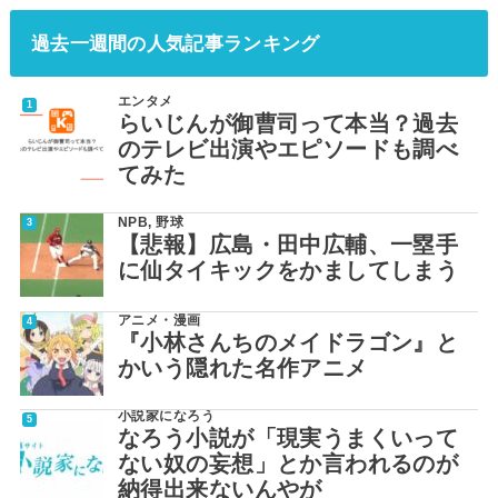
過去一週間の人気記事ランキング
エンタメ
らいじんが御曹司って本当？過去
のテレビ出演やエピソードも調べ
てみた
NPB
,
野球
【悲報】広島・田中広輔、一塁手
に仙タイキックをかましてしまう
アニメ・漫画
『小林さんちのメイドラゴン』と
かいう隠れた名作アニメ
小説家になろう
なろう小説が「現実うまくいって
ない奴の妄想」とか言われるのが
納得出来ないんやが