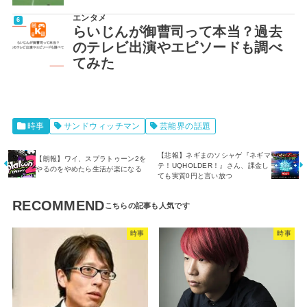
エンタメ
らいじんが御曹司って本当？過去
のテレビ出演やエピソードも調べ
てみた
時事
サンドウィッチマン
芸能界の話題
【悲報】ネギまのソシャゲ『ネギマ
【朗報】ワイ、スプラトゥーン2を
テ！UQHOLDER！』さん、課金し
やるのをやめたら生活が楽になる
ても実質0円と言い放つ
RECOMMEND
時事
時事