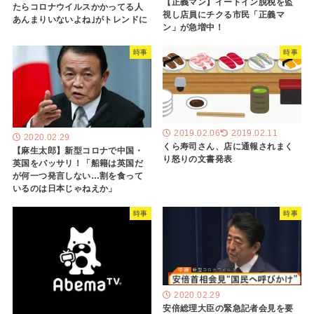
【正義マン】イートイン脱税を監
たらコロナウイルスかかってる人
視し店員にチクる市民「正義マ
あんまりいないよね｣がトレンドに
ン」が急増中！
時事
時事
2019.02.06
2019.02.11
2020.02.29
くら寿司さん、店に通報されまく
【麻生太郎】新型コロナで中国・
り怒りの文書発表
英国をバッサリ！「船籍は英国だ
が何一つ発言しない…割を食って
いるのは日本じゃねえか」
時事
時事
2020.02.29
安倍総理大臣の緊急記者会見を要