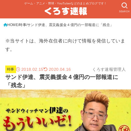
ゲーム・アニメ・野球・YouTuberなどのまとめブログです！
SEARCH
HOME
時事
サンド伊達、震災義援金４億円の一部報道に「残念」
※当サイトは、海外在住者に向けて情報を発信していま
す。
2018.02.15
くろす速報管理人
2020.04.16
時事
サンド伊達、震災義援金４億円の一部報道に
「残念」