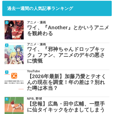
過去一週間の人気記事ランキング
アニメ・漫画
ワイ、『Another』とかいうアニメ
を観終わる
アニメ・漫画
ワイ、『邪神ちゃんドロップキッ
ク』ファン、アニメのデキの悪さ
に憤慨
YouTube
【2026年最新】加藤乃愛とテオく
んの現在を調査！年の差は？別れ
た噂は本当？
NPB
,
野球
【悲報】広島・田中広輔、一塁手
に仙タイキックをかましてしまう