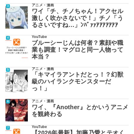
アニメ・漫画
ワイ「チ、チノちゃん！アクセル
激しく吹かさないで！」チノ「う
るさいですね…」ﾝﾊﾞｧｧｱｱｱｱｱｱｱ
YouTube
ブルーシーじんは何者？素顔や職
業も調査！マグロと同一人物って
本当？
アニメ・漫画
「キマイラアントだとっ！？幻獣
級のハイランクモンスターだ
っ！」
アニメ・漫画
ワイ、『Another』とかいうアニメ
を観終わる
YouTube
【2026年最新】加藤乃愛とテオく