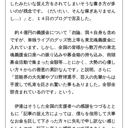
したみたいな捉え方をされてしまいそうな書き方が多
いのが残念です。（だいたい、そんな稼ぎありません
し…）」と、１４日のブログで言及した。
約４億円の義援金について「勿論、我々自身も含め
ですが、単独ライブのグッズ売上等も東北魂義援金に
入れています。しかし、全国の皆様から数万件の東北
魂義援金口座への振り込みや募金箱の持ち込み、街頭
募金活動で集まった金額等…とにかく、大勢の心優し
い方々からの善意の累計なんです」と説明。さらに
「芸能界の大先輩やプロ野球選手、芸人の先輩からは
手渡しで札束を託され驚いた事もありました。全部全
部含まれているのです」という。
伊達はそうした全国の支援者への感謝をつづるとと
もに「記事の捉え方によっては、僕らを信用して大事
なお金を託して下さった方々に失礼で申し訳ない感じ