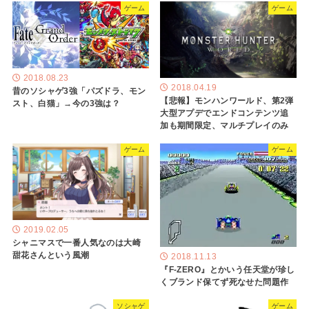
ゲーム
ゲーム
2018.08.23
2018.04.19
昔のソシャゲ3強「パズドラ、モン
【悲報】モンハンワールド、第2弾
スト、白猫」→今の3強は？
大型アプデでエンドコンテンツ追
加も期間限定、マルチプレイのみ
ゲーム
ゲーム
2019.02.05
シャニマスで一番人気なのは大崎
甜花さんという風潮
2018.11.13
『F-ZERO』とかいう任天堂が珍し
くブランド保てず死なせた問題作
ソシャゲ
ゲーム