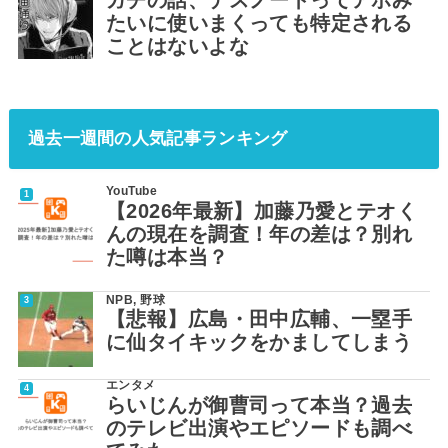
たいに使いまくっても特定される
ことはないよな
過去一週間の人気記事ランキング
YouTube
【2026年最新】加藤乃愛とテオく
んの現在を調査！年の差は？別れ
た噂は本当？
NPB
,
野球
【悲報】広島・田中広輔、一塁手
に仙タイキックをかましてしまう
エンタメ
らいじんが御曹司って本当？過去
のテレビ出演やエピソードも調べ