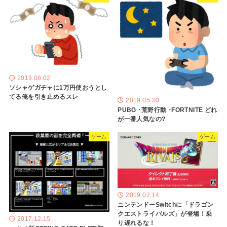
2019.08.02
ソシャゲガチャに1万円使おうとし
てる俺を引き止めるスレ
2019.05.30
PUBG ･荒野行動 ･FORTNITE どれ
が一番人気なの?
ゲーム
ゲーム
2019.02.14
ニンテンドーSwitchに「ドラゴン
クエストライバルズ」が登場！乗
2017.12.15
り遅れるな！