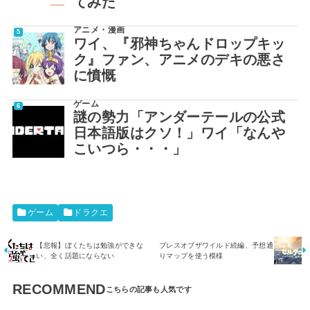
てみた
アニメ・漫画
ワイ、『邪神ちゃんドロップキッ
ク』ファン、アニメのデキの悪さ
に憤慨
ゲーム
謎の勢力「アンダーテールの公式
日本語版はクソ！」ワイ「なんや
こいつら・・・」
ゲーム
ドラクエ
【悲報】ぼくたちは勉強ができな
ブレスオブザワイルド続編、予想通
い、全く話題にならない
りマップを使う模様
RECOMMEND