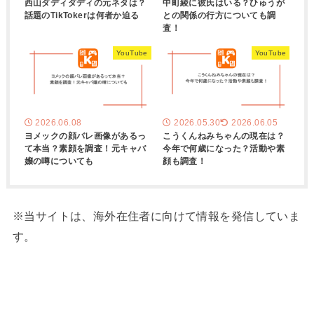
西山ダディダディの元ネタは？
中町綾に彼氏はいる？ひゅうが
話題のTikTokerは何者か迫る
との関係の行方についても調
査！
YouTube
YouTube
2026.06.08
2026.05.30
2026.06.05
ヨメックの顔バレ画像があるっ
こうくんねみちゃんの現在は？
て本当？素顔を調査！元キャバ
今年で何歳になった？活動や素
嬢の噂についても
顔も調査！
※当サイトは、海外在住者に向けて情報を発信していま
す。