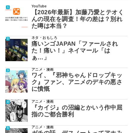
YouTube
【2026年最新】加藤乃愛とテオく
んの現在を調査！年の差は？別れ
た噂は本当？
ネタ・おもしろ
痛いンゴJAPAN「ファールされ
た！痛い！」ネイマール「は
ぁ…」
アニメ・漫画
ワイ、『邪神ちゃんドロップキッ
ク』ファン、アニメのデキの悪さ
に憤慨
アニメ・漫画
『カイジ』の沼編とかいう作中屈
指のご都合勝利
アニメ・漫画
ガチの話、デスノートってアホみ