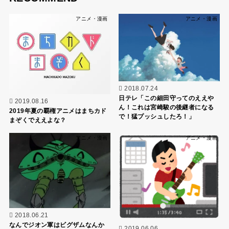
アニメ・漫画
アニメ・漫画
2018.07.24
日テレ「この細田守ってのええや
2019.08.16
ん！これは宮崎駿の後継者になる
2019年夏の覇権アニメはまちカド
で！猛プッシュしたろ！」
まぞくでええよな？
アニメ・漫画
アニメ・漫画
2018.06.21
なんでジオン軍はビグザムなんか
2019.06.06