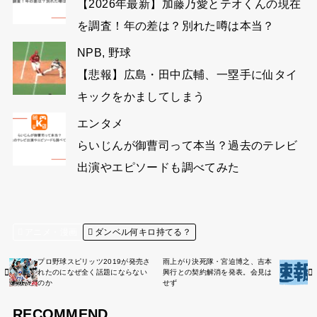
【2026年最新】加藤乃愛とテオくんの現在
を調査！年の差は？別れた噂は本当？
NPB
,
野球
【悲報】広島・田中広輔、一塁手に仙タイ
キックをかましてしまう
エンタメ
らいじんが御曹司って本当？過去のテレビ
出演やエピソードも調べてみた
アニメ・漫画
ダンベル何キロ持てる？
プロ野球スピリッツ2019が発売さ
雨上がり決死隊・宮迫博之、吉本
れたのになぜ全く話題にならない
興行との契約解消を発表。会見は
のか
せず
RECOMMEND