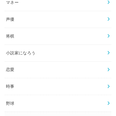
マネー
声優
将棋
小説家になろう
恋愛
時事
野球