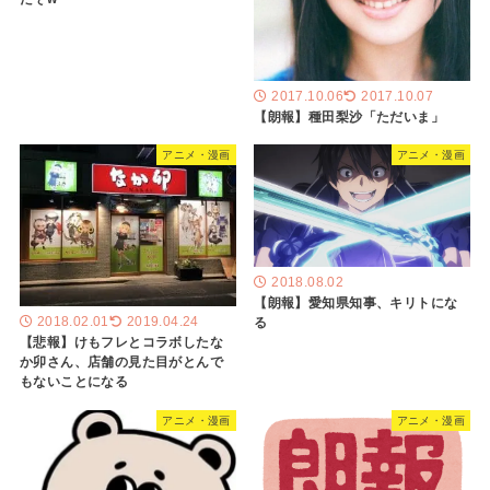
2017.10.06
2017.10.07
【朗報】種田梨沙「ただいま」
アニメ・漫画
アニメ・漫画
2018.08.02
【朗報】愛知県知事、キリトにな
る
2018.02.01
2019.04.24
【悲報】けもフレとコラボしたな
か卯さん、店舗の見た目がとんで
もないことになる
アニメ・漫画
アニメ・漫画