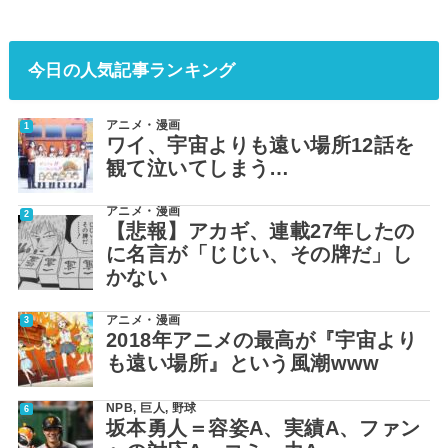
今日の人気記事ランキング
アニメ・漫画
ワイ、宇宙よりも遠い場所12話を
観て泣いてしまう…
アニメ・漫画
【悲報】アカギ、連載27年したの
に名言が「じじい、その牌だ」し
かない
アニメ・漫画
2018年アニメの最高が『宇宙より
も遠い場所』という風潮www
NPB
,
巨人
,
野球
坂本勇人＝容姿A、実績A、ファン