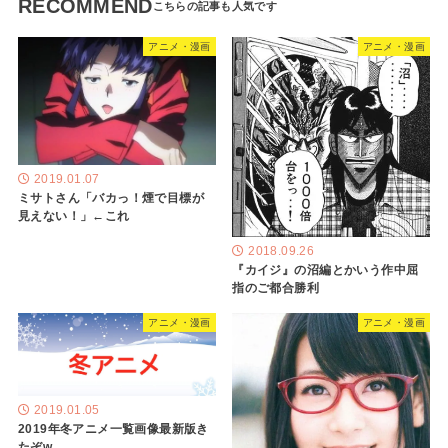
RECOMMEND
アニメ・漫画
アニメ・漫画
2019.01.07
ミサトさん「バカっ！煙で目標が
見えない！」←これ
2018.09.26
『カイジ』の沼編とかいう作中屈
指のご都合勝利
アニメ・漫画
アニメ・漫画
2019.01.05
2019年冬アニメ一覧画像最新版き
たぞw