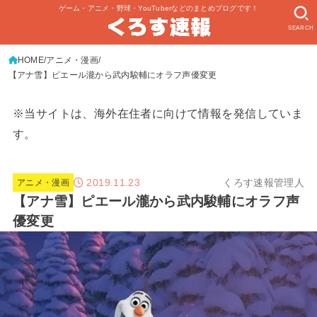
ゲーム・アニメ・野球・YouTuberなどのまとめブログです！
SEARCH
HOME
アニメ・漫画
【アナ雪】ピエール瀧から武内駿輔にオラフ声優変更
※当サイトは、海外在住者に向けて情報を発信していま
す。
2019.11.23
くろす速報管理人
アニメ・漫画
【アナ雪】ピエール瀧から武内駿輔にオラフ声
優変更