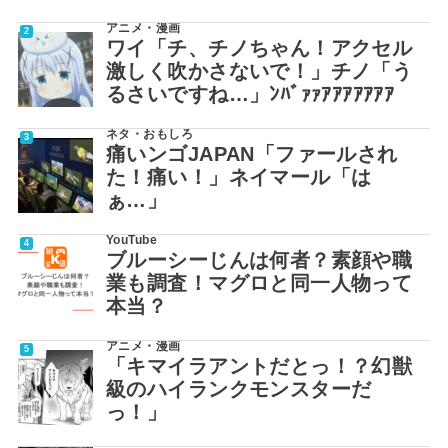
アニメ・漫画
ワイ「チ、チノちゃん！アクセル
激しく吹かさないで！」チノ「う
るさいですね…」ﾝﾊﾞｧｧｱｱｱｱｱｱｱ
ネタ・おもしろ
痛いンゴJAPAN「ファールされ
た！痛い！」ネイマール「は
ぁ…」
YouTube
ブルーシーじんは何者？素顔や職
業も調査！マグロと同一人物って
本当？
アニメ・漫画
「キマイラアントだとっ！？幻獣
級のハイランクモンスターだ
っ！」