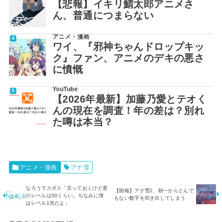
【悲報】イキリ鯖太郎アニメさ
ん、普通につまらない
アニメ・漫画
ワイ、『邪神ちゃんドロップキッ
ク』ファン、アニメのデキの悪さ
に憤慨
YouTube
【2026年最新】加藤乃愛とテオく
んの現在を調査！年の差は？別れ
た噂は本当？
アニメ・漫画
アナ雪
なろうラスボス「言っておくけど君
【朗報】アナ雪2、朝一からとんで
のレベルは50くらい。ちなみに僕
もない数字を叩き出してしまう
はレベル1兆だよ」