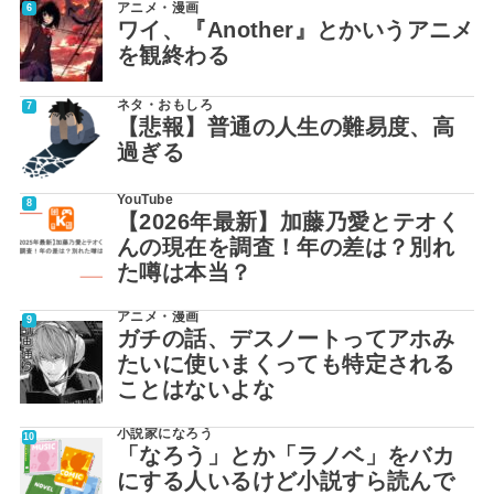
アニメ・漫画
ワイ、『Another』とかいうアニメ
を観終わる
ネタ・おもしろ
【悲報】普通の人生の難易度、高
過ぎる
YouTube
【2026年最新】加藤乃愛とテオく
んの現在を調査！年の差は？別れ
た噂は本当？
アニメ・漫画
ガチの話、デスノートってアホみ
たいに使いまくっても特定される
ことはないよな
小説家になろう
「なろう」とか「ラノベ」をバカ
にする人いるけど小説すら読んで